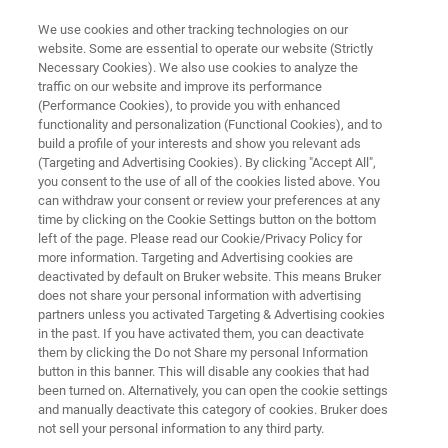
We use cookies and other tracking technologies on our
website. Some are essential to operate our website (Strictly
Necessary Cookies). We also use cookies to analyze the
traffic on our website and improve its performance
NMR 软件
(Performance Cookies), to provide you with enhanced
Mnova Predict
functionality and personalization (Functional Cookies), and to
build a profile of your interests and show you relevant ads
(Targeting and Advertising Cookies). By clicking "Accept All",
you consent to the use of all of the cookies listed above. You
从化学结构准确预测1H和13C NMR波谱
can withdraw your consent or review your preferences at any
time by clicking on the Cookie Settings button on the bottom
left of the page. Please read our Cookie/Privacy Policy for
more information. Targeting and Advertising cookies are
deactivated by default on Bruker website. This means Bruker
does not share your personal information with advertising
partners unless you activated Targeting & Advertising cookies
in the past. If you have activated them, you can deactivate
them by clicking the Do not Share my personal Information
button in this banner. This will disable any cookies that had
been turned on. Alternatively, you can open the cookie settings
and manually deactivate this category of cookies. Bruker does
not sell your personal information to any third party.