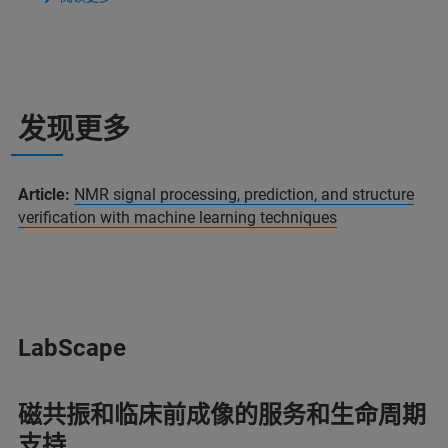
发现更多
Article:
NMR signal processing, prediction, and structure
verification with machine learning techniques
LabScape
磁共振和临床前成像的服务和生命周期
支持