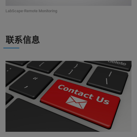
LabScape-Remote Monitoring
联系信息