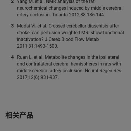
Yang M, et al. NMR analysis of the rat
neurochemical changes induced by middle cerebral
artery occlusion. Talanta 2012;88:136‑144.
Madai VI, et al. Crossed cerebellar diaschisis after
stroke: can perfusion-weighted MRI show functional
inactivation? J Cereb Blood Flow Metab
2011;31:1493‑1500.
Ruan L, et al. Metabolite changes in the ipsilateral
and contralateral cerebral hemispheres in rats with
middle cerebral artery occlusion. Neural Regen Res
2017;12(6):931-937.
相关产品