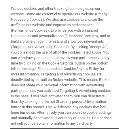
We use cookies and other tracking technologies on our
website. Some are essential to operate our website (Strictly
Necessary Cookies). We also use cookies to analyze the
traffic on our website and improve its performance
应用文档 - 磁共振
(Performance Cookies), to provide you with enhanced
1H NMR显示脑缺血的半球间效
functionality and personalization (Functional Cookies), and to
应
build a profile of your interests and show you relevant ads
(Targeting and Advertising Cookies). By clicking "Accept All",
you consent to the use of all of the cookies listed above. You
can withdraw your consent or review your preferences at any
time by clicking on the Cookie Settings button on the bottom
联系我们
left of the page. Please read our Cookie/Privacy Policy for
more information. Targeting and Advertising cookies are
deactivated by default on Bruker website. This means Bruker
does not share your personal information with advertising
探索磁共振图书馆
partners unless you activated Targeting & Advertising cookies
in the past. If you have activated them, you can deactivate
them by clicking the Do not Share my personal Information
详细了解我们的产品线
button in this banner. This will disable any cookies that had
been turned on. Alternatively, you can open the cookie settings
and manually deactivate this category of cookies. Bruker does
not sell your personal information to any third party.