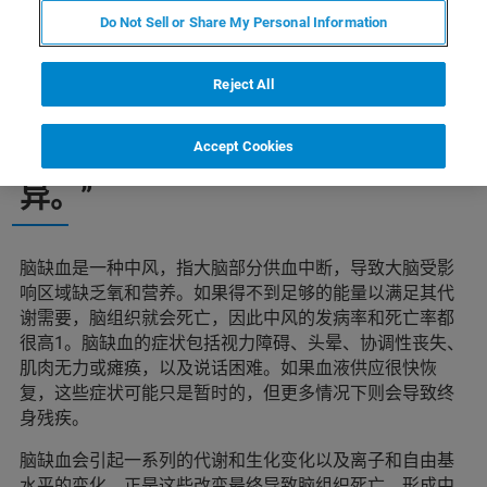
Do Not Sell or Share My Personal Information
Reject All
“……对侧与同侧大脑半球缺血性
Accept Cookies
损伤引起的代谢物变化存在差
异。”
脑缺血是一种中风，指大脑部分供血中断，导致大脑受影
响区域缺乏氧和营养。如果得不到足够的能量以满足其代
谢需要，脑组织就会死亡，因此中风的发病率和死亡率都
很高1。脑缺血的症状包括视力障碍、头晕、协调性丧失、
肌肉无力或瘫痪，以及说话困难。如果血液供应很快恢
复，这些症状可能只是暂时的，但更多情况下则会导致终
身残疾。
脑缺血会引起一系列的代谢和生化变化以及离子和自由基
水平的变化。正是这些改变最终导致脑组织死亡，形成中