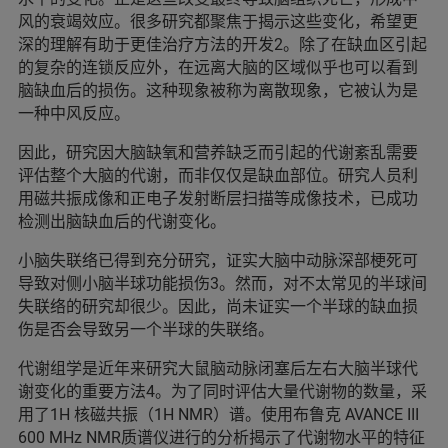
风的衰竭效应。很多研究都聚焦于揭示这些变化，希望更
深的理解有助于更佳治疗方法的开发2。除了在缺血区引起
的复杂的连锁反应外，在远离大脑的区域似乎也可以看到
脑缺血后的损伤。这种现象被称为离散现象，它被认为是
一种中风反应。
因此，研究因大脑缺氧和营养缺乏而引起的代谢紊乱需要
评估整个大脑的代谢，而非仅仅是缺血部位。研究人员利
用磁共振成像和正电子发射断层扫描等成像技术，已成功
检测出脑缺血后的代谢变化。
小脑失联络已得到充分研究，证实大脑中动脉深部梗死可
导致对侧小脑半球功能损伤3。然而，对不太常见的半球间
失联络的研究却很少。因此，尚未证实一个半球的缺血损
伤是否会导致另一个半球的失联络。
代谢组学是近年来研究大鼠脑动脉闭塞后左右大脑半球代
谢变化的重要方法4。为了同时评估大量代谢物的数量，采
用了1H 核磁共振（1H NMR）谱。使用布鲁克 AVANCE III
600 MHz NMR质谱仪进行的分析揭示了代谢物水平的特征