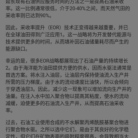
延长现有石油供应服务时间的方法之一是提高石油采收
率。这一比例通常很低，介于20-40%之间，而天然气田的
采收率则已达到90%。
因此，采收率提升（EOR）技术正变得越来越重要，并已
在全球油田得到广泛应用1。这一战略将为开发替代能源与
技术提供更多的时间，从而填补因石油储量耗尽而产生的
能源缺口。
幸运的是，很多EOR战略都展现出了石油产量的持续增长
2。由于海洋能为油田提供方便的供水，因而水驱法通常是
首选方案。将水注入油层，让油层内保持使油流入生产井
所需的压力梯度。由于水的流动速度比油快，所以会倾向
于穿透油层3。因此，减少这一现象可以增加流向生产井的
油量。在注入水中加入聚合物以提高其粘度，使水的流动
减缓，迫使更多的石油流入生产井，从而提高石油采收
率。
过去，石油工业使用合成的不水解聚丙烯酰胺基聚合物进
行聚合物水驱。之所以选中它们，是由于其良好的化学稳
定性，但它们在矿物表面的吸附程度很高，会导致相当大