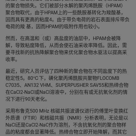
的聚合物损失。它们被部分水解的聚丙烯酰胺（HPAM）
聚合物取代，由于HPAM上的一些酰胺基转化为羧酸基，
因而具有更高的粘度4。由于带负电荷的岩石表面排斥带负
电荷的羧 基，因而HPAM的吸附作用也较小。
然而，在高温和（或）高盐度的油层中，HPAM会被降
解，导致粘度降低，从而会使石油采收率降低。因此，需
要寻找新的抗热降解聚合物来优化聚合物水驱法以提高采
收率。
最近，研究人员评估了四种新的聚合物在不同盐度下的热
稳定性5。80℃下，磺化聚丙烯酰胺共聚物FLOCOMB
C7035、AN132 VHM、SUPERPUSHER SAV55和热缔合物
在CaCl2-NaCl或NaCl溶液中，分别在有或无抗氧化剂的情
况下进行90天老化。
采用布鲁克500 MHz 核磁共振波谱仪进行的傅里叶变换红
外质谱（FTIR）和核磁共振（NMR）分析表明，无论是以
NaCl还是CaCl2-NaC作为溶剂，不含抗氧化剂的聚合物样
品的粘度都会显著降低。热缔合物立即开始降解，而其它