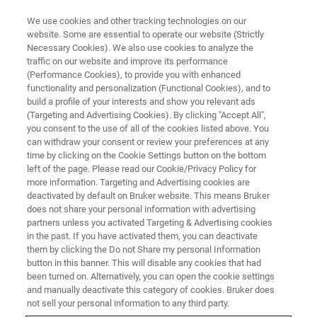
We use cookies and other tracking technologies on our
website. Some are essential to operate our website (Strictly
Necessary Cookies). We also use cookies to analyze the
traffic on our website and improve its performance
应用文档 - 磁共振
(Performance Cookies), to provide you with enhanced
新型聚酰胺聚合物的热稳定性评
functionality and personalization (Functional Cookies), and to
估
build a profile of your interests and show you relevant ads
(Targeting and Advertising Cookies). By clicking "Accept All",
you consent to the use of all of the cookies listed above. You
can withdraw your consent or review your preferences at any
“对于在CaCl2-NaCl溶剂中制备的样品，除
time by clicking on the Cookie Settings button on the bottom
left of the page. Please read our Cookie/Privacy Policy for
AN132-VHM外的所有聚合物在90天老化后都会
more information. Targeting and Advertising cookies are
出现粘度降低，这是因为阳离子具有很强的电
deactivated by default on Bruker website. This means Bruker
does not share your personal information with advertising
荷筛选能力，并会与聚合物上的负位结合。”
partners unless you activated Targeting & Advertising cookies
in the past. If you have activated them, you can deactivate
them by clicking the Do not Share my personal Information
button in this banner. This will disable any cookies that had
联系我们
been turned on. Alternatively, you can open the cookie settings
and manually deactivate this category of cookies. Bruker does
not sell your personal information to any third party.
探索磁共振图书馆