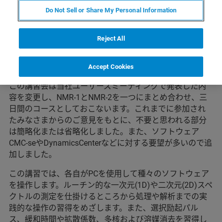
日目9:30-17:00）
Do Not Sell or Share My Personal Information
講習で利用するソフトウェア: TopSpin 3.6またはTopSpin
4
Reject All
定員: 6名
最低開講人数： 5人
Accept Cookies
この講習会は当社ユーザーズミーティングで発表した内
容を変更し、NMR-1とNMR-2を一つにまとめ合わせ、三
日間のコースとしておこないます。これまでに参加され
たみなさまからのご意見をもとに、不要と思われる部分
は簡略化または省略化しました。また、ソフトウェア
CMC-seやDynamicsCenterなどに対する要望が多いので追
加しました。
この講習では、各自がPCを使用して種々のソフトウェア
を操作します。ルーチン的な一次元(1D)や二次元(2D)スペ
クトルの測定を仕掛けるところから処理や解析までの実
践的な操作の習得をめざします。また、選択励起パル
ス、緩和時間や拡散係数、多核および溶媒消去を習得し