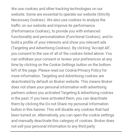
We use cookies and other tracking technologies on our
website. Some are essential to operate our website (Strictly
Necessary Cookies). We also use cookies to analyze the
traffic on our website and improve its performance
NMR TRAINING COURSES
(Performance Cookies), to provide you with enhanced
NMR-1&2: 溶液NMR初・中級コ
functionality and personalization (Functional Cookies), and to
ース
build a profile of your interests and show you relevant ads
(Targeting and Advertising Cookies). By clicking "Accept All",
you consent to the use of all of the cookies listed above. You
can withdraw your consent or review your preferences at any
溶液NMRを対象とした講習会
time by clicking on the Cookie Settings button on the bottom
left of the page. Please read our Cookie/Privacy Policy for
more information. Targeting and Advertising cookies are
deactivated by default on Bruker website. This means Bruker
does not share your personal information with advertising
partners unless you activated Targeting & Advertising cookies
in the past. If you have activated them, you can deactivate
them by clicking the Do not Share my personal Information
button in this banner. This will disable any cookies that had
been turned on. Alternatively, you can open the cookie settings
and manually deactivate this category of cookies. Bruker does
not sell your personal information to any third party.
三日間の講習（1日目10:30-17:00、２日目9:30-17:00、3