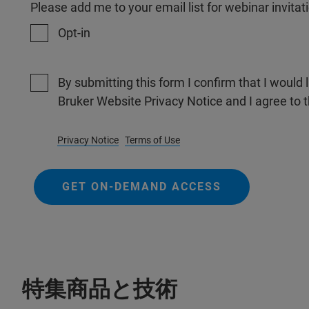
Please add me to your email list for webinar invit
Opt-in
By submitting this form I confirm that I would 
Bruker Website Privacy Notice and I agree to 
Privacy Notice
Terms of Use
GET ON-DEMAND ACCESS
特集商品と技術