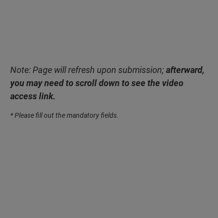
Note: Page will refresh upon submission;
afterward,
you may need to scroll down to see the video
access link.
* Please fill out the mandatory fields.