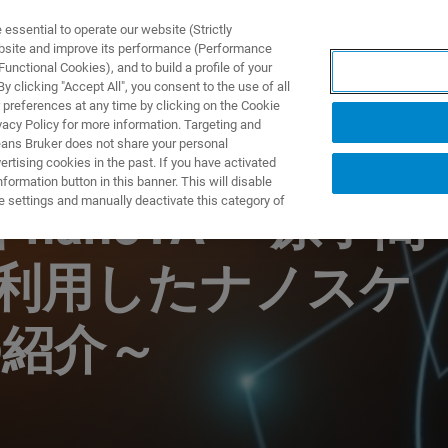
ssential to operate our website (Strictly
ebsite and improve its performance (Performance
unctional Cookies), and to build a profile of your
NGEN
ANWENDUNGEN
SERVICE
NEUIGKEITEN &
 clicking "Accept All", you consent to the use of all
 preferences at any time by clicking on the Cookie
vacy Policy for more information. Targeting and
eans Bruker does not share your personal
rtising cookies in the past. If you have activated
ormation button in this banner. This will disable
e settings and manually deactivate this category of
nanoTA ～原子間
を利用したナノスケ
の紹介～