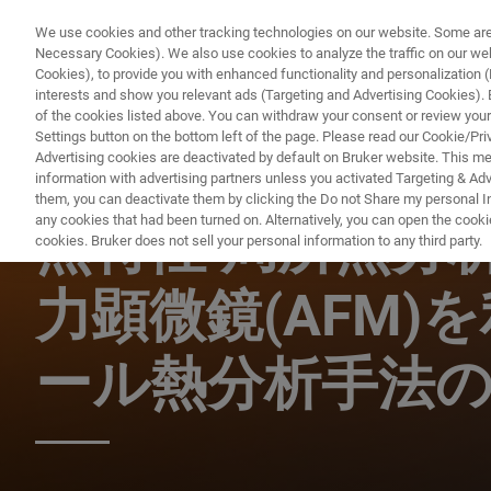
We use cookies and other tracking technologies on our website. Some are e
Necessary Cookies). We also use cookies to analyze the traffic on our w
Cookies), to provide you with enhanced functionality and personalization (F
PRODUKTE & LÖSU
interests and show you relevant ads (Targeting and Advertising Cookies). By
of the cookies listed above. You can withdraw your consent or review your
Settings button on the bottom left of the page. Please read our Cookie/Pri
Advertising cookies are deactivated by default on Bruker website. This m
information with advertising partners unless you activated Targeting & Adve
AFM ウェビナー
them, you can deactivate them by clicking the Do not Share my personal Inf
any cookies that had been turned on. Alternatively, you can open the cooki
熱特性 局所熱分析 
cookies. Bruker does not sell your personal information to any third party.
力顕微鏡(AFM)
ール熱分析手法