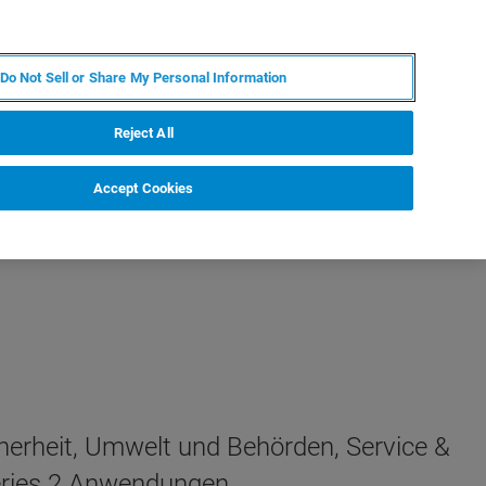
DE
MY BRUKER
KONTAKT
Do Not Sell or Share My Personal Information
 VERANSTALTUNGEN
ÜBER UNS
KARRIERE
Reject All
Accept Cookies
herheit, Umwelt und Behörden, Service &
Series 2 Anwendungen