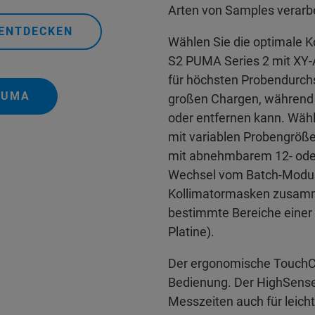
Arten von Samples verarb
 ENTDECKEN
Wählen Sie die optimale K
S2 PUMA Series 2 mit XY-
für höchsten Probendurch
PUMA
großen Chargen, während d
oder entfernen kann. Wähl
mit variablen Probengröß
mit abnehmbarem 12- oder 
Wechsel vom Batch-Modus
Kollimatormasken zusamm
bestimmte Bereiche einer 
Platine).
Der ergonomische TouchCo
Bedienung. Der HighSense™
Messzeiten auch für leich