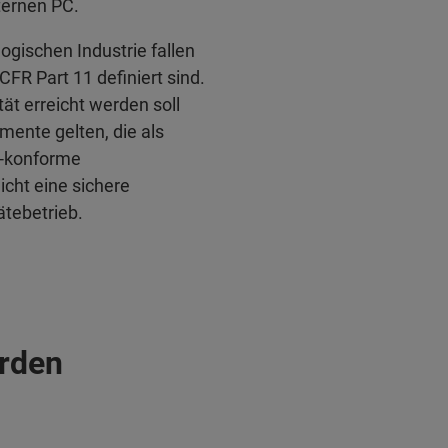
ternen PC.
gischen Industrie fallen
CFR Part 11 definiert sind.
ät erreicht werden soll
mente gelten, die als
1-konforme
ht eine sichere
tebetrieb.
örden