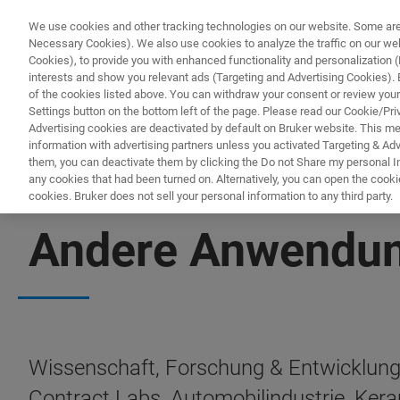
We use cookies and other tracking technologies on our website. Some are e
Necessary Cookies). We also use cookies to analyze the traffic on our w
Cookies), to provide you with enhanced functionality and personalization (F
PRODUKTE & LÖSU
interests and show you relevant ads (Targeting and Advertising Cookies). By
of the cookies listed above. You can withdraw your consent or review your
Settings button on the bottom left of the page. Please read our Cookie/Pri
Advertising cookies are deactivated by default on Bruker website. This m
information with advertising partners unless you activated Targeting & Adve
them, you can deactivate them by clicking the Do not Share my personal Inf
any cookies that had been turned on. Alternatively, you can open the cooki
cookies. Bruker does not sell your personal information to any third party.
S2 PUMA SERIES 2
Andere Anwendu
Wissenschaft, Forschung & Entwicklung 
Contract Labs, Automobilindustrie, Ker