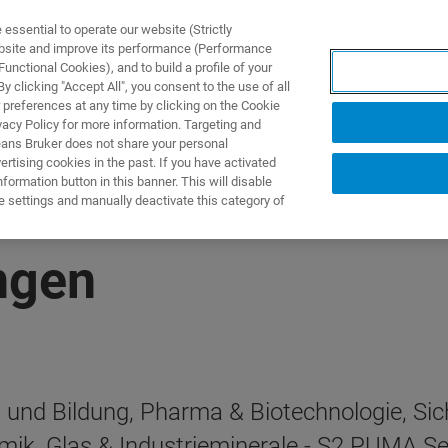
ssential to operate our website (Strictly
ebsite and improve its performance (Performance
unctional Cookies), and to build a profile of your
NGEN
ANWENDUNGEN
SERVICE
NEUIGKEITEN &
 clicking "Accept All", you consent to the use of all
 preferences at any time by clicking on the Cookie
vacy Policy for more information. Targeting and
eans Bruker does not share your personal
rtising cookies in the past. If you have activated
ormation button in this banner. This will disable
e settings and manually deactivate this category of
ngen
und Bildung, Pharma & Biotechnologie, Sic
amik, Glas & Industrieminerale - S2 PUMA 