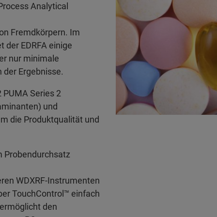
rocess Analytical
von Fremdkörpern. Im
t der EDRFA einige
er nur minimale
n der Ergebnisse.
2 PUMA Series 2
aminanten) und
m die Produktqualität und
m Probendurchsatz
eren WDXRF-Instrumenten
über TouchControl™ einfach
 ermöglicht den