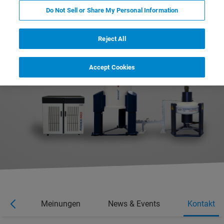
Pharmazie.
Do Not Sell or Share My Personal Information
Reject All
Accept Cookies
nare
Meinungen
News & Events
Kontakt