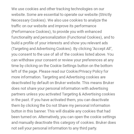
We use cookies and other tracking technologies on our
website. Some are essential to operate our website (Strictly
Necessary Cookies). We also use cookies to analyze the
traffic on our website and improve its performance
NMR-INSTRUMENTE
(Performance Cookies), to provide you with enhanced
DNP-NMR
functionality and personalization (Functional Cookies), and to
build a profile of your interests and show you relevant ads
(Targeting and Advertising Cookies). By clicking "Accept All",
you consent to the use of all of the cookies listed above. You
Die weltweit ersten kommerziell erhältlichen
can withdraw your consent or review your preferences at any
Systeme zur dynamischen kernpolarisierenden
time by clicking on the Cookie Settings button on the bottom
left of the page. Please read our Cookie/Privacy Policy for
(DNP-NMR) für eine verbesserte
more information. Targeting and Advertising cookies are
Empfindlichkeit von Festkörper-NMR. Alle
deactivated by default on Bruker website. This means Bruker
does not share your personal information with advertising
Bruker DNP-NMR-Spektrometer ermöglichen
partners unless you activated Targeting & Advertising cookies
in the past. If you have activated them, you can deactivate
erweiterte Festkörper-NMR-Experimente mit
them by clicking the Do not Share my personal Information
unübertroffener Empfindlichkeit für spannende
button in this banner. This will disable any cookies that had
been turned on. Alternatively, you can open the cookie settings
neue Anwendungen in der biomolekularen
and manually deactivate this category of cookies. Bruker does
Forschung, Materialwissenschaft und
not sell your personal information to any third party.