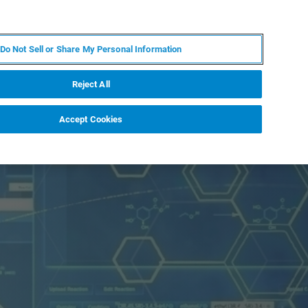
EN
MY BRUKER
CONTACT EXPERT
Do Not Sell or Share My Personal Information
RT
NEWS & EVENTS
ABOUT
CAREERS
Reject All
Accept Cookies