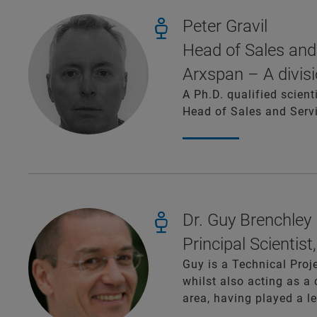
Peter Gravil
Head of Sales and
Arxspan – A divisi
A Ph.D. qualified scient
Head of Sales and Servi
Dr. Guy Brenchley
Principal Scientist
Guy is a Technical Proj
whilst also acting as a 
area, having played a le