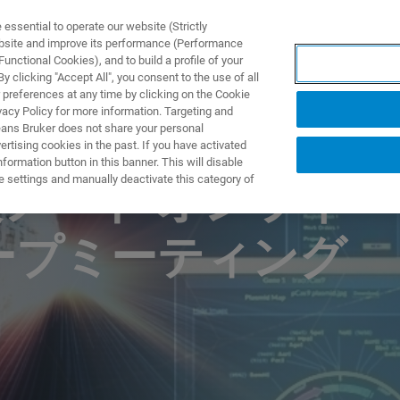
ssential to operate our website (Strictly
ebsite and improve its performance (Performance
unctional Cookies), and to build a profile of your
TS & SOLUTIONS
APPLICATIONS
SERVICES & SUPPO
 clicking "Accept All", you consent to the use of all
 preferences at any time by clicking on the Cookie
vacy Policy for more information. Targeting and
eans Bruker does not share your personal
rtising cookies in the past. If you have activated
ormation button in this banner. This will disable
e settings and manually deactivate this category of
実験ノート オンライ
ープミーティング