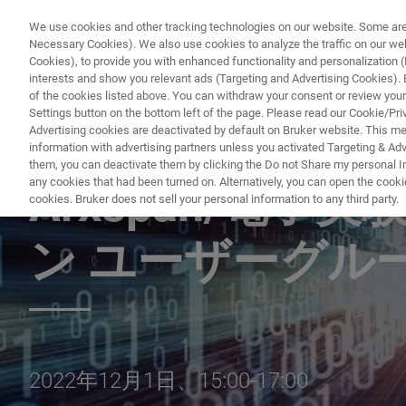
We use cookies and other tracking technologies on our website. Some are e
Necessary Cookies). We also use cookies to analyze the traffic on our w
Cookies), to provide you with enhanced functionality and personalization (F
PRODUC
interests and show you relevant ads (Targeting and Advertising Cookies). By
of the cookies listed above. You can withdraw your consent or review your
Settings button on the bottom left of the page. Please read our Cookie/Pri
Advertising cookies are deactivated by default on Bruker website. This m
information with advertising partners unless you activated Targeting & Adve
CONFERENCES & TRADESHOWS
them, you can deactivate them by clicking the Do not Share my personal Inf
any cookies that had been turned on. Alternatively, you can open the cooki
Arxspan/電子
cookies. Bruker does not sell your personal information to any third party.
ン ユーザーグル
2022年12月1日、15:00-17:00