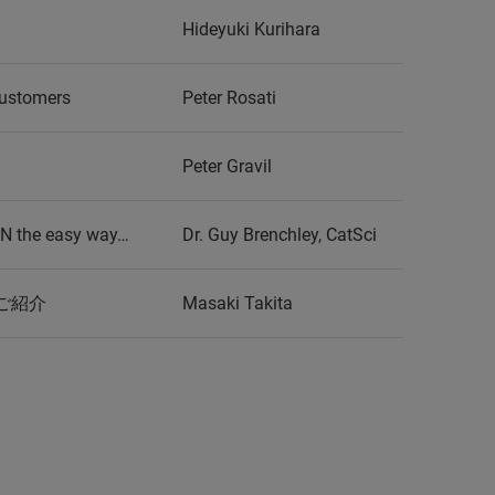
Hideyuki Kurihara
Customers
Peter Rosati
Peter Gravil
ELN the easy way…
Dr. Guy Brenchley, CatSci
ご紹介
Masaki Takita