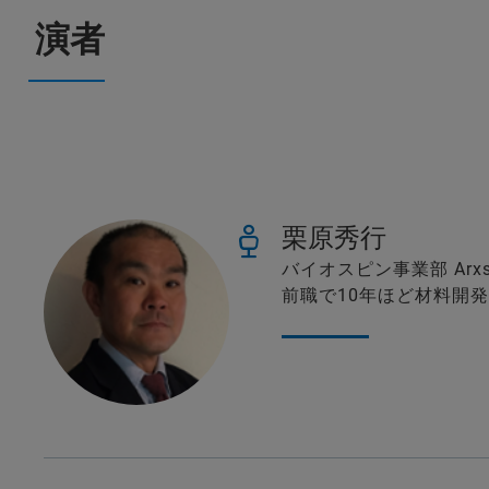
演者
栗原秀行
バイオスピン事業部 Arx
前職で10年ほど材料開