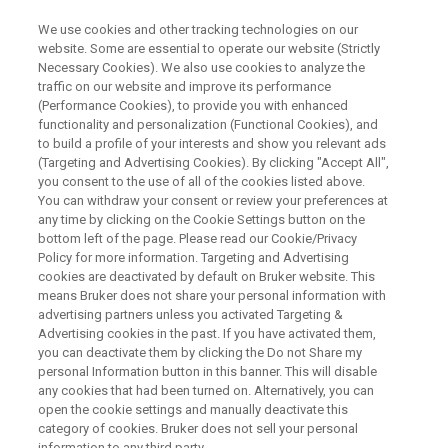
We use cookies and other tracking technologies on our
website. Some are essential to operate our website (Strictly
Necessary Cookies). We also use cookies to analyze the
traffic on our website and improve its performance
NUCLEAR MAGNETIC RESONANCE (NMR) WEBINAR
(Performance Cookies), to provide you with enhanced
製薬ライフサイエンス分野に貢
functionality and personalization (Functional Cookies), and
献するNMR&ESR-2：固体NMR
to build a profile of your interests and show you relevant ads
(Targeting and Advertising Cookies). By clicking "Accept All",
you consent to the use of all of the cookies listed above.
You can withdraw your consent or review your preferences at
ライフサイエンス分野において、固体NMRは
any time by clicking on the Cookie Settings button on the
bottom left of the page. Please read our Cookie/Privacy
疾病に関与する生体物質、とりわけタンパク
Policy for more information. Targeting and Advertising
質の構造と機能の解析に貢献しています。ま
cookies are deactivated by default on Bruker website. This
means Bruker does not share your personal information with
た、製薬において製剤過程における薬剤の結
advertising partners unless you activated Targeting &
Advertising cookies in the past. If you have activated them,
晶構造の評価に利用されています。本Webinar
you can deactivate them by clicking the Do not Share my
ではバイオ系の用途を題材とした固体NMRに
personal Information button in this banner. This will disable
any cookies that had been turned on. Alternatively, you can
ついて紹介します。
open the cookie settings and manually deactivate this
category of cookies. Bruker does not sell your personal
information to any third party.