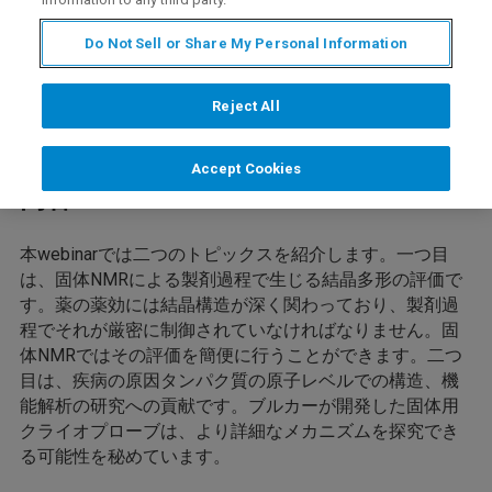
Do Not Sell or Share My Personal Information
Reject All
Accept Cookies
内容
本webinarでは二つのトピックスを紹介します。一つ目
は、固体NMRによる製剤過程で生じる結晶多形の評価で
す。薬の薬効には結晶構造が深く関わっており、製剤過
程でそれが厳密に制御されていなければなりません。固
体NMRではその評価を簡便に行うことができます。二つ
目は、疾病の原因タンパク質の原子レベルでの構造、機
能解析の研究への貢献です。ブルカーが開発した固体用
クライオプローブは、より詳細なメカニズムを探究でき
る可能性を秘めています。