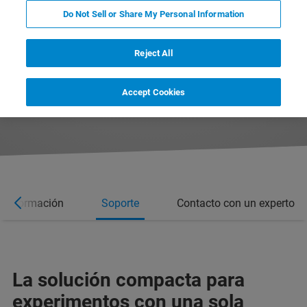
Do Not Sell or Share My Personal Information
Reject All
Accept Cookies
 información
Soporte
Contacto con un experto
La solución compacta para
experimentos con una sola