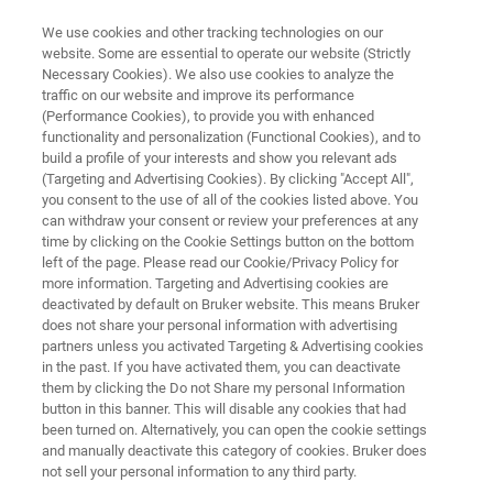
We use cookies and other tracking technologies on our
website. Some are essential to operate our website (Strictly
Necessary Cookies). We also use cookies to analyze the
traffic on our website and improve its performance
DIFRACCIÓN DE RAYOS X DE MONOCRISTAL (SC-XRD)
(Performance Cookies), to provide you with enhanced
D8 QUEST
functionality and personalization (Functional Cookies), and to
build a profile of your interests and show you relevant ads
(Targeting and Advertising Cookies). By clicking "Accept All",
you consent to the use of all of the cookies listed above. You
El estándar para calidad. El D8QUEST tiene una
can withdraw your consent or review your preferences at any
configuración con una sola fuente individual de
time by clicking on the Cookie Settings button on the bottom
left of the page. Please read our Cookie/Privacy Policy for
Rayos X para cristalografía química y biología
more information. Targeting and Advertising cookies are
estructural.
deactivated by default on Bruker website. This means Bruker
does not share your personal information with advertising
partners unless you activated Targeting & Advertising cookies
in the past. If you have activated them, you can deactivate
them by clicking the Do not Share my personal Information
button in this banner. This will disable any cookies that had
been turned on. Alternatively, you can open the cookie settings
and manually deactivate this category of cookies. Bruker does
not sell your personal information to any third party.