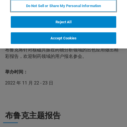
Do Not Sell or Share My Personal Information
药物分析运用物理学、化学、生物学及信息学等现代方法
Reject All
和技术，获取药物的真伪、纯度与含量等理化信息和安全
性与有效性等生物学信息，对药品从研发到临床使用等各
环节进行全面的质量监督与控制，以保障人民用药的安全
Accept Cookies
与有效。在本次第三届药物分析前沿技术网络研讨会上，
布鲁克将针对核磁共振在药物分析领域的出色应用做出精
彩报告，欢迎制药领域的用户报名参会。
举办时间：
2022 年 11 月 22 - 23 日
布鲁克主题报告