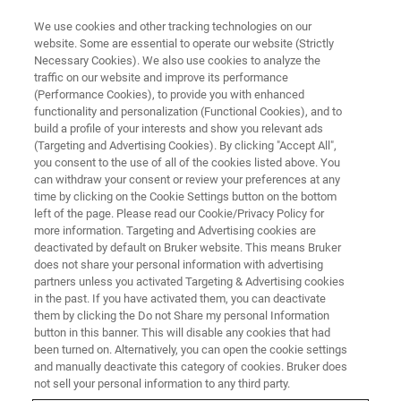
We use cookies and other tracking technologies on our
website. Some are essential to operate our website (Strictly
Necessary Cookies). We also use cookies to analyze the
traffic on our website and improve its performance
(Performance Cookies), to provide you with enhanced
functionality and personalization (Functional Cookies), and to
build a profile of your interests and show you relevant ads
Aliments et boissons
(Targeting and Advertising Cookies). By clicking "Accept All",
you consent to the use of all of the cookies listed above. You
can withdraw your consent or review your preferences at any
time by clicking on the Cookie Settings button on the bottom
left of the page. Please read our Cookie/Privacy Policy for
Applications alimentaires de
more information. Targeting and Advertising cookies are
deactivated by default on Bruker website. This means Bruker
l'imagerie et microscopie Raman
does not share your personal information with advertising
partners unless you activated Targeting & Advertising cookies
in the past. If you have activated them, you can deactivate
them by clicking the Do not Share my personal Information
Fromage | protéine et distribution des lipides
button in this banner. This will disable any cookies that had
been turned on. Alternatively, you can open the cookie settings
Chocolat | Analyse de surface et distribution des
and manually deactivate this category of cookies. Bruker does
composés
not sell your personal information to any third party.