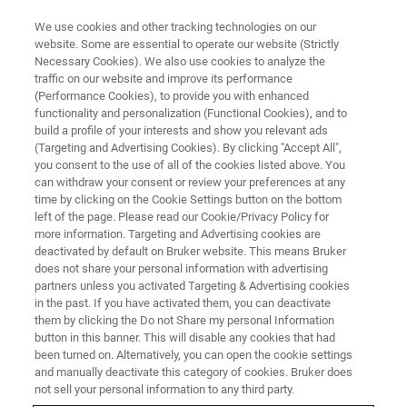
We use cookies and other tracking technologies on our
website. Some are essential to operate our website (Strictly
Necessary Cookies). We also use cookies to analyze the
traffic on our website and improve its performance
FORTBILDUNGSKURSE
(Performance Cookies), to provide you with enhanced
FT-IR-, NIR- & Raman-
functionality and personalization (Functional Cookies), and to
Spektroskopie
build a profile of your interests and show you relevant ads
(Targeting and Advertising Cookies). By clicking "Accept All",
you consent to the use of all of the cookies listed above. You
can withdraw your consent or review your preferences at any
Besuchen Sie die Bruker OPUS-Kurse in der
time by clicking on the Cookie Settings button on the bottom
left of the page. Please read our Cookie/Privacy Policy for
Schweiz, um von fortgeschrittenem Wissen für
more information. Targeting and Advertising cookies are
Ihre spektroskopische Anwendung zu
deactivated by default on Bruker website. This means Bruker
does not share your personal information with advertising
profitieren.
partners unless you activated Targeting & Advertising cookies
in the past. If you have activated them, you can deactivate
them by clicking the Do not Share my personal Information
button in this banner. This will disable any cookies that had
been turned on. Alternatively, you can open the cookie settings
18. - 22. August 2025
and manually deactivate this category of cookies. Bruker does
not sell your personal information to any third party.