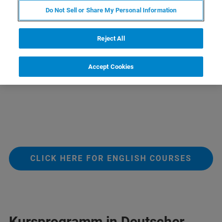
Bruker Switzerland AG, Fällanden
Do Not Sell or Share My Personal Information
Reject All
ANMELDUNG
Accept Cookies
CLICK HERE FOR ENGLISH COURSES
Kursprogramm in Deutscher