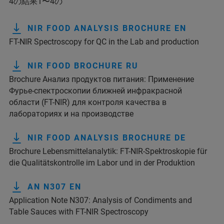
4の結果1〜4の
NIR FOOD ANALYSIS BROCHURE EN
FT-NIR Spectroscopy for QC in the Lab and production
NIR FOOD BROCHURE RU
Brochure Анализ продуктов питания: Применение
Фурье-спектроскопии ближней инфракрасной
области (FT-NIR) для контроля качества в
лабораториях и на производстве
NIR FOOD ANALYSIS BROCHURE DE
Brochure Lebensmittelanalytik: FT-NIR-Spektroskopie für
die Qualitätskontrolle im Labor und in der Produktion
AN N307 EN
Application Note N307: Analysis of Condiments and
Table Sauces with FT-NIR Spectroscopy