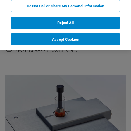
アプリケーション
Do Not Sell or Share My Personal Information
調味料の分析
Reject All
調味料の種類や調合は豊富にあり、素晴らし
い味や香りの体験を提供する一方で、品質管
Accept Cookies
理の要求は非常に厳格です。