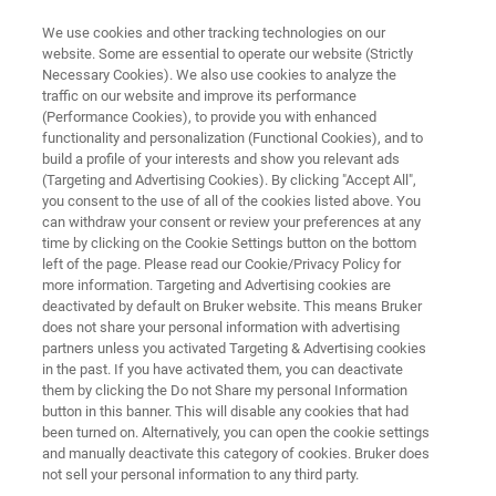
We use cookies and other tracking technologies on our
website. Some are essential to operate our website (Strictly
Necessary Cookies). We also use cookies to analyze the
traffic on our website and improve its performance
食品の品質
(Performance Cookies), to provide you with enhanced
調味料
functionality and personalization (Functional Cookies), and to
build a profile of your interests and show you relevant ads
(Targeting and Advertising Cookies). By clicking "Accept All",
you consent to the use of all of the cookies listed above. You
素晴らしい味わいと高品質を保証
can withdraw your consent or review your preferences at any
time by clicking on the Cookie Settings button on the bottom
left of the page. Please read our Cookie/Privacy Policy for
more information. Targeting and Advertising cookies are
deactivated by default on Bruker website. This means Bruker
does not share your personal information with advertising
partners unless you activated Targeting & Advertising cookies
in the past. If you have activated them, you can deactivate
アプリケーション
ソリューション
関連情報
them by clicking the Do not Share my personal Information
button in this banner. This will disable any cookies that had
been turned on. Alternatively, you can open the cookie settings
and manually deactivate this category of cookies. Bruker does
not sell your personal information to any third party.