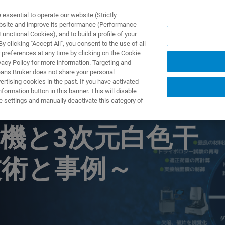
ssential to operate our website (Strictly
ebsite and improve its performance (Performance
unctional Cookies), and to build a profile of your
製品とソリューション
アプリケーション
サービス
 clicking "Accept All", you consent to the use of all
 preferences at any time by clicking on the Cookie
vacy Policy for more information. Targeting and
eans Bruker does not share your personal
rtising cookies in the past. If you have activated
ormation button in this banner. This will disable
ジーの多角的評価手
e settings and manually deactivate this category of
機と3次元白色干
技術と事例～