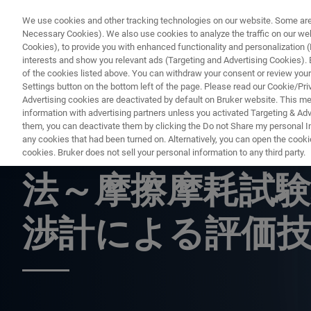
We use cookies and other tracking technologies on our website. Some are e
Necessary Cookies). We also use cookies to analyze the traffic on our w
Cookies), to provide you with enhanced functionality and personalization (F
interests and show you relevant ads (Targeting and Advertising Cookies). By
of the cookies listed above. You can withdraw your consent or review your
Settings button on the bottom left of the page. Please read our Cookie/Pri
Advertising cookies are deactivated by default on Bruker website. This m
information with advertising partners unless you activated Targeting & Adve
them, you can deactivate them by clicking the Do not Share my personal Inf
最新トライボロ
any cookies that had been turned on. Alternatively, you can open the cooki
cookies. Bruker does not sell your personal information to any third party.
法～摩擦摩耗試験
渉計による評価