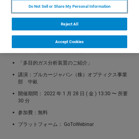
このセミナーでは、「多目的FT-IRガス分析装置のご紹
Do Not Sell or Share My Personal Information
介」と題してブルカーのガス分析FT-IR装置について、多
様なガス分析に対応できるハードウェアとソフトウェア
の特長的機能を
３つ
に絞って分かりやすく解説します。
Reject All
またご参加特典として、過去のガス分析セミナー資料を
Accept Cookies
無料でプレゼントします。
皆様のご参加をお待ちしております。
「多目的ガス分析装置のご紹介」
講演：ブルカージャパン（株）オプティクス事業
部 中畝
開催期間： 2022 年 1 月 28 日 ( 金 ) 13:30 〜 所要
30 分
参加費：無料
プラットフォーム： GoToWebinar