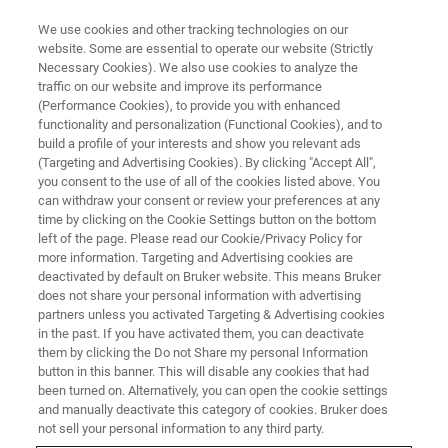
We use cookies and other tracking technologies on our
website. Some are essential to operate our website (Strictly
Necessary Cookies). We also use cookies to analyze the
traffic on our website and improve its performance
FT-IRガス分析装置ウェビナー
(Performance Cookies), to provide you with enhanced
functionality and personalization (Functional Cookies), and to
build a profile of your interests and show you relevant ads
(Targeting and Advertising Cookies). By clicking "Accept All",
「多目的ガス分析装置のご紹介」
you consent to the use of all of the cookies listed above. You
can withdraw your consent or review your preferences at any
time by clicking on the Cookie Settings button on the bottom
left of the page. Please read our Cookie/Privacy Policy for
more information. Targeting and Advertising cookies are
deactivated by default on Bruker website. This means Bruker
does not share your personal information with advertising
partners unless you activated Targeting & Advertising cookies
in the past. If you have activated them, you can deactivate
them by clicking the Do not Share my personal Information
button in this banner. This will disable any cookies that had
内容
been turned on. Alternatively, you can open the cookie settings
and manually deactivate this category of cookies. Bruker does
not sell your personal information to any third party.