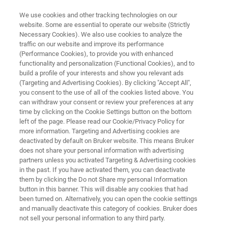
We use cookies and other tracking technologies on our
website. Some are essential to operate our website (Strictly
Necessary Cookies). We also use cookies to analyze the
traffic on our website and improve its performance
製薬向けのNMR & ESRソリューション
(Performance Cookies), to provide you with enhanced
コンプライアンス
functionality and personalization (Functional Cookies), and to
build a profile of your interests and show you relevant ads
(Targeting and Advertising Cookies). By clicking "Accept All",
you consent to the use of all of the cookies listed above. You
21 CFR Part 11 を考慮した最先端のデータイ
can withdraw your consent or review your preferences at any
ンテグリティおよび法規制対応のために、特
time by clicking on the Cookie Settings button on the bottom
left of the page. Please read our Cookie/Privacy Policy for
別に設計された新しいソフトウェアツールを
more information. Targeting and Advertising cookies are
含む、GxPに対応するためのキットです。
deactivated by default on Bruker website. This means Bruker
does not share your personal information with advertising
partners unless you activated Targeting & Advertising cookies
in the past. If you have activated them, you can deactivate
them by clicking the Do not Share my personal Information
button in this banner. This will disable any cookies that had
been turned on. Alternatively, you can open the cookie settings
and manually deactivate this category of cookies. Bruker does
not sell your personal information to any third party.
ウェビナー
お客様の声
詳細
サポート