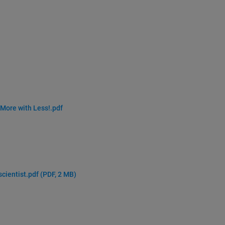
More with Less!.pdf
scientist.pdf
(PDF, 2 MB)