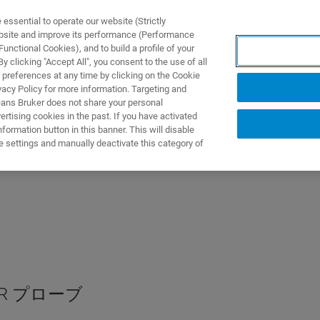
ssential to operate our website (Strictly
ebsite and improve its performance (Performance
unctional Cookies), and to build a profile of your
製品とソリューション
アプリケーション
サービス
 clicking "Accept All", you consent to the use of all
 preferences at any time by clicking on the Cookie
vacy Policy for more information. Targeting and
eans Bruker does not share your personal
rtising cookies in the past. If you have activated
ormation button in this banner. This will disable
e settings and manually deactivate this category of
R プローブ