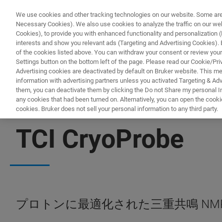
We use cookies and other tracking technologies on our website. Some are e
Necessary Cookies). We also use cookies to analyze the traffic on our w
Cookies), to provide you with enhanced functionality and personalization (F
interests and show you relevant ads (Targeting and Advertising Cookies). By
of the cookies listed above. You can withdraw your consent or review your
Settings button on the bottom left of the page. Please read our Cookie/Pri
Advertising cookies are deactivated by default on Bruker website. This m
information with advertising partners unless you activated Targeting & Adve
them, you can deactivate them by clicking the Do not Share my personal Inf
any cookies that had been turned on. Alternatively, you can open the cooki
cookies. Bruker does not sell your personal information to any third party.
クライオプローブ
TCI CryoProbe
プロトンに最適化された三重共鳴 NM