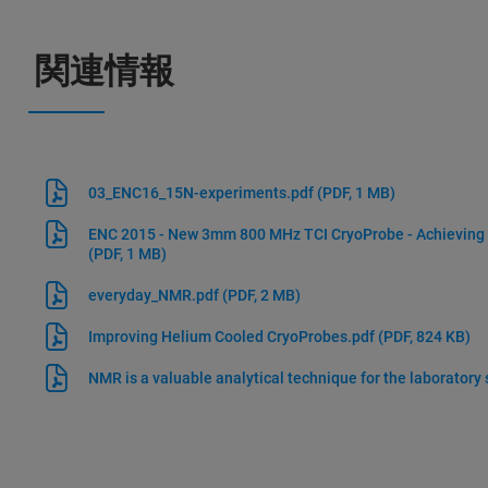
関連情報
03_ENC16_15N-experiments.pdf
(PDF, 1 MB)
ENC 2015 - New 3mm 800 MHz TCI CryoProbe - Achieving 
(PDF, 1 MB)
everyday_NMR.pdf
(PDF, 2 MB)
Improving Helium Cooled CryoProbes.pdf
(PDF, 824 KB)
NMR is a valuable analytical technique for the laboratory 