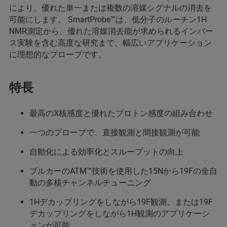
により、優れた単一または複数の溶媒シグナルの消去を
可能にします。 SmartProbe™は、低分子のルーチン1H
NMR測定から、優れた溶媒消去能が求められるインバー
ス実験を含む高度な研究まで、幅広いアプリケーション
に理想的なプローブです。
特長
最高のX核感度と優れたプロトン感度の組み合わせ
一つのプローブで、直接観測と間接観測が可能
自動化による効率化とスループットの向上
ブルカーのATM™技術を使用した15Nから19Fの全自
動の多核チャンネルチューニング
1Hデカップリングをしながら19F観測、または19F
デカップリングをしながら1H観測のアプリケーシ
ョンが可能