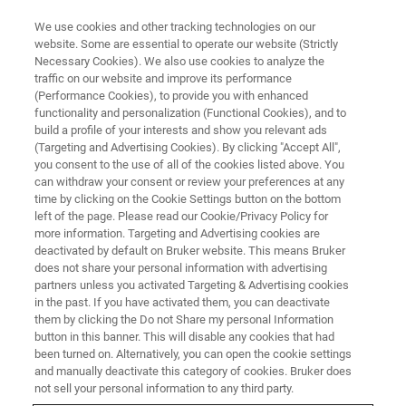
We use cookies and other tracking technologies on our
website. Some are essential to operate our website (Strictly
Necessary Cookies). We also use cookies to analyze the
traffic on our website and improve its performance
(Performance Cookies), to provide you with enhanced
functionality and personalization (Functional Cookies), and to
build a profile of your interests and show you relevant ads
プローブ
(Targeting and Advertising Cookies). By clicking "Accept All",
iProbe SmartProbe
you consent to the use of all of the cookies listed above. You
can withdraw your consent or review your preferences at any
time by clicking on the Cookie Settings button on the bottom
left of the page. Please read our Cookie/Privacy Policy for
高感度、多用途で柔軟性があり、さらにスマ
more information. Targeting and Advertising cookies are
ートに、プロトンと幅広い X 核に対する完全
deactivated by default on Bruker website. This means Bruker
does not share your personal information with advertising
自動の多核観測ができる点がこのプローブの
partners unless you activated Targeting & Advertising cookies
in the past. If you have activated them, you can deactivate
特長です。
them by clicking the Do not Share my personal Information
button in this banner. This will disable any cookies that had
been turned on. Alternatively, you can open the cookie settings
and manually deactivate this category of cookies. Bruker does
not sell your personal information to any third party.
SmartProbe™は、多核とプロトンの両方のチャンネルで