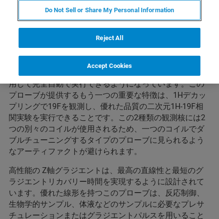
最高の感度を提供します。多核チャンネルを大きな特徴
Do Not Sell or Share My Personal Information
として設計されており、プロトンおよび最も広範囲のX核
に対する完全に自動化されたアプリケーションを可能に
Reject All
しています。
最大限の柔軟性のために、核種の切り替えやプローブの
Accept Cookies
チューニングとマッチングは、ブルカーのATM™技術を使
用して完全自動で実行できるようになっています。この
プローブが提供するもう一つの重要な特徴は、1Hデカッ
プリングで19Fを観測し、優れた品質の二次元1H-19F相
関実験を実行できることです。この2種類の観測核には2
つの別々のコイルが使用されるため、一つのコイルでダ
ブルチューニングするタイプのプローブに見られるよう
なアーティファクトが避けられます。
高性能の Z軸グラジエントは、最高の直線性と最短のグ
ラジエントリカバリー時間を実現するように設計されて
います。優れた線形を持つこのプローブは、反応制御、
生物学的サンプル、体液などのサンプルに必要なプレサ
チュレーションまたはグラジエントパルスを用いること