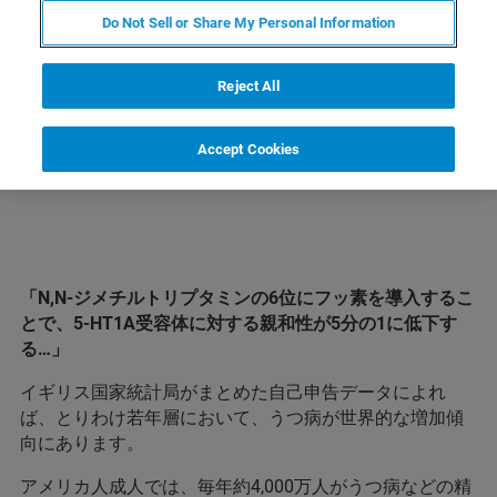
Do Not Sell or Share My Personal Information
製品情報
Reject All
Accept Cookies
「N,N-ジメチルトリプタミンの6位にフッ素を導入するこ
とで、5-HT1A受容体に対する親和性が5分の1に低下す
る…」
イギリス国家統計局がまとめた自己申告データによれ
ば、とりわけ若年層において、うつ病が世界的な増加傾
向にあります。
アメリカ人成人では、毎年約4,000万人がうつ病などの精