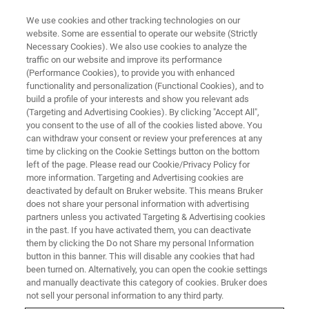
We use cookies and other tracking technologies on our
website. Some are essential to operate our website (Strictly
Necessary Cookies). We also use cookies to analyze the
traffic on our website and improve its performance
アプリケーションノート - 磁気共鳴
(Performance Cookies), to provide you with enhanced
抗うつ薬候補としての海洋由来
functionality and personalization (Functional Cookies), and to
インドールアルカロイド
build a profile of your interests and show you relevant ads
(Targeting and Advertising Cookies). By clicking "Accept All",
you consent to the use of all of the cookies listed above. You
can withdraw your consent or review your preferences at any
「N,N-ジメチルトリプタミンの6位にフッ素を
time by clicking on the Cookie Settings button on the bottom
left of the page. Please read our Cookie/Privacy Policy for
導入することで、5-HT1A受容体に対する親和
more information. Targeting and Advertising cookies are
性が5分の1に低下する…」
deactivated by default on Bruker website. This means Bruker
does not share your personal information with advertising
partners unless you activated Targeting & Advertising cookies
in the past. If you have activated them, you can deactivate
お問い合わせ
them by clicking the Do not Share my personal Information
button in this banner. This will disable any cookies that had
been turned on. Alternatively, you can open the cookie settings
and manually deactivate this category of cookies. Bruker does
ライブラリー検索
not sell your personal information to any third party.