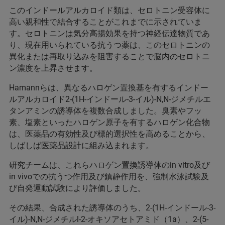
このインドールアルカロイド類は、セロトニン受容体に
高い親和性で結合することがこれまでに示されていま
す。セロトニンは気分高揚効果を持つ神経伝達物質であ
り、現在用いられている抗うつ薬は、このセロトニンの
異化または再取り込みを阻害することで脳内のセロトニ
ン濃度を上昇させます。
Hamannらは、異なるハロゲン置換基を有するインドー
ルアルカロイド2-(1H-インドール-3-イル)-N,N-ジメチルエ
タンアミンの誘導体を複数合成しました。臭素やフッ
素、塩素といったハロゲン原子を有するハロゲン化合物
は、医薬品の有効性及び標的選択性を高めることから、
しばしば医薬品設計に組み込まれます。
研究チームは、これらハロゲン置換誘導体のin vitro及び
in vivoでの抗うつ作用及び鎮静作用を、強制水泳試験及
び自発運動試験により評価しました。
その結果、合成された誘導体のうち、2-(1H-インドール-3-
イル)-N,N-ジメチルl-2-オキソアセトアミド（1a）、2-(5-