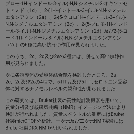
ブロモ-1H-インドール-3-イル)-N,N-ジメチルl-2-オキソアセ
トアミド（1d）、2-(1H-インドール-3-イル)-N,N-ジメチル
エタンアミン（2a）、2-(5-クロロ1H-インドール-3-イル)-
N,N-ジメチルエタンアミン（2c）、2-(5-ブロモ-1H-インド
ール-3-イル)-N,N-ジメチルエタンアミン（2d）及び2-(5-ヨ
ード-1H-インドール-3-イル)-N,N-ジメチルエタンアミン
（2e）の6種に高い抗うつ作用が見られました。
このうち、2c、2d及び2eの3種には、併せて高い鎮静作
用が見られました。
次に各誘導体の受容体結合能を検討したところ、2a、
2c、2d及び2eの4種で、5-HT
及び5-HT
セロトニン受容
1A
7
体に対するナノモルレベルの親和性が見られました。
この研究では、Bruker社製の高性能計測機器を用いて、
質量分析及び核磁気共鳴（NMR）イメージング法により
検討が行われました。質量スペクトルの測定にはBruker
社製micrOTOF分析計、一次元及び二次元NMR実験には
Bruker社製DRX NMRが用いられました。