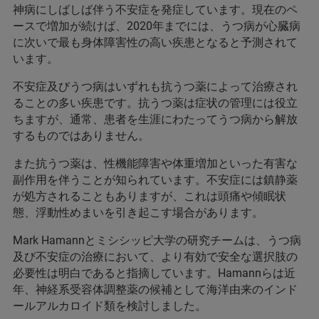
神病にしばしば伴う不安症を発症しています。現在のペ
ースで増加が続けば、2020年までには、うつ病が心臓病
に次いで最も身体障害性の高い疾患となると予測されて
います。
不安症及びうつ病はいずれも抗うつ薬によって治療され
ることの多い疾患です。抗うつ薬は症状の管理には役立
ちますが、通常、患者を生涯にわたってうつ病から解放
するものではありません。
また抗うつ薬は、性機能障害や体重増加といった有害な
副作用を伴うことが知られています。不安症には鎮静薬
が処方されることもありますが、これは頭痛や傾眠状
態、浮動性めまいを引き起こす場合があります。
Mark Hamannとミシシッピ大学の研究チームは、うつ病
及び不安症の治療において、より有効で安全な選択肢の
必要性は明白であると指摘しています。Hamannらは近
年、神経系受容体調整薬の候補として海洋由来のインド
ールアルカロイド類を検討しました。