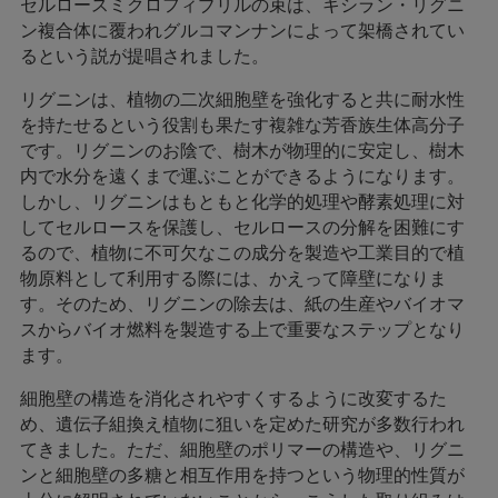
セルロースミクロフィブリルの束は、キシラン・リグニ
ン複合体に覆われグルコマンナンによって架橋されてい
るという説が提唱されました。
リグニンは、植物の二次細胞壁を強化すると共に耐水性
を持たせるという役割も果たす複雑な芳香族生体高分子
です。リグニンのお陰で、樹木が物理的に安定し、樹木
内で水分を遠くまで運ぶことができるようになります。
しかし、リグニンはもともと化学的処理や酵素処理に対
してセルロースを保護し、セルロースの分解を困難にす
るので、植物に不可欠なこの成分を製造や工業目的で植
物原料として利用する際には、かえって障壁になりま
す。そのため、リグニンの除去は、紙の生産やバイオマ
スからバイオ燃料を製造する上で重要なステップとなり
ます。
細胞壁の構造を消化されやすくするように改変するた
め、遺伝子組換え植物に狙いを定めた研究が多数行われ
てきました。ただ、細胞壁のポリマーの構造や、リグニ
ンと細胞壁の多糖と相互作用を持つという物理的性質が