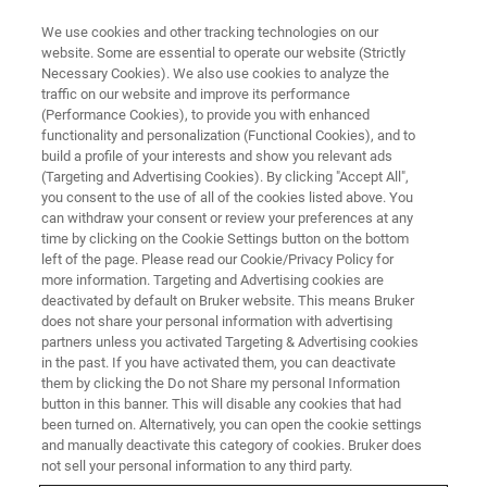
We use cookies and other tracking technologies on our
website. Some are essential to operate our website (Strictly
Necessary Cookies). We also use cookies to analyze the
traffic on our website and improve its performance
アプリケーションノート - 磁気共鳴
(Performance Cookies), to provide you with enhanced
新しい固体イメージング技術に
functionality and personalization (Functional Cookies), and to
よって植物細胞壁の構造が明ら
build a profile of your interests and show you relevant ads
(Targeting and Advertising Cookies). By clicking "Accept All",
かに
you consent to the use of all of the cookies listed above. You
can withdraw your consent or review your preferences at any
time by clicking on the Cookie Settings button on the bottom
left of the page. Please read our Cookie/Privacy Policy for
今回の研究により、これまでは得られなかっ
more information. Targeting and Advertising cookies are
deactivated by default on Bruker website. This means Bruker
た分子レベルの証拠が提供され、二次細胞壁
does not share your personal information with advertising
の三次元構造が明らかになりました。
partners unless you activated Targeting & Advertising cookies
in the past. If you have activated them, you can deactivate
them by clicking the Do not Share my personal Information
button in this banner. This will disable any cookies that had
CONTACT US
been turned on. Alternatively, you can open the cookie settings
and manually deactivate this category of cookies. Bruker does
not sell your personal information to any third party.
EXPLORE THE LIBRARY