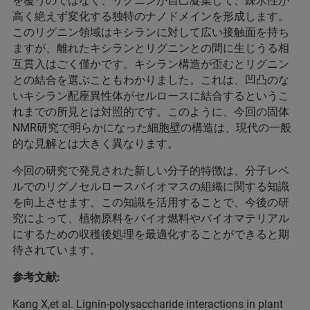
を覆うのではなく、リグニンが自己凝集して、疎水性が
高く絶えず変化する独特のナノドメインを形成します。
このリグニン領域はキシランに対して広い接触面を持ち
ますが、離れたキシランとリグニンとの間に生じうる相
互貫入はごく僅かです。キシラン構造が歪むとリグニン
との結合を選ぶこともわかりました。これは、凹凸のな
いキシラン配座異性体がセルロースに結合するというこ
れまでの所見とは対照的です。このように、今回の固体
NMR研究で明らかになった細胞壁の構造は、現代の一般
的な見解とは大きく異なります。
今回の研究で発見された新しい分子的特徴は、分子レベ
ルでのリグノセルロースバイオマスの組織に関する知識
を向上させます。この知識を活用することで、今後の研
究によって、植物原料をバイオ燃料やバイオマテリアル
にするための収穫後処理を最適化することができると期
待されています。
参考文献:
Kang X,et al. Lignin-polysaccharide interactions in plant