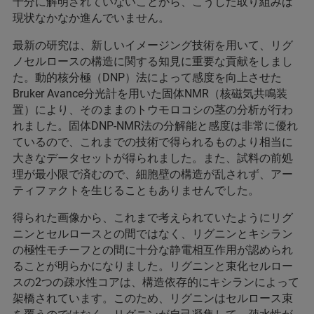
十分に解明されていないことから、こうした取り組みは
現状なかなか進んでいません。
最新の研究は、新しいイメージング技術を用いて、リグ
ノセルロースの構造に関する知見に重要な貢献をしまし
た。動的核分極（DNP）法によって感度を向上させた
Bruker Avance分光計を用いた固体NMR（核磁気共鳴装
置）により、そのままのトウモロコシの茎の分析が行わ
れました。固体DNP-NMR法の分解能と感度は非常に優れ
ているので、これまでの技術で得られるものより相当に
大きなデータセットが得られました。また、試料の前処
理が最小限で済むので、細胞壁の構造が乱されず、アー
ティファクトを生じることもありませんでした。
得られた画像から、これまで考えられていたようにリグ
ニンとセルロースとの間ではなく、リグニンとキシラン
の極性モチーフとの間に十分な静電相互作用が認められ
ることが明らかになりました。リグニンと束化セルロー
スの2つの疎水性コアは、構造依存的にキシランによって
架橋されています。このため、リグニンはセルロース束