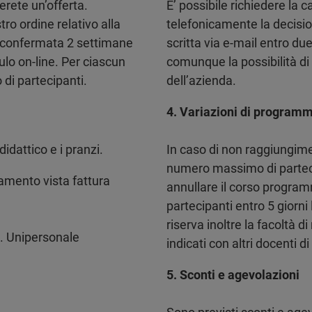
erete un’offerta.
E’ possibile richiedere la c
tro ordine relativo alla
telefonicamente la decis
rà confermata 2 settimane
scritta via e-mail entro du
ulo on-line. Per ciascun
comunque la possibilità di 
di partecipanti.
dell’azienda.
4. Variazioni di program
idattico e i pranzi.
In caso di non raggiungim
numero massimo di partecipa
amento vista fattura
annullare il corso progra
partecipanti entro 5 giorni 
riserva inoltre la facoltà d
.l. Unipersonale
indicati con altri docenti d
5. Sconti e agevolazioni