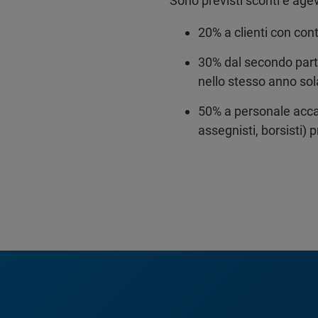
Sono previsti sconti e agev
20% a clienti con con
30% dal secondo parte
nello stesso anno sol
50% a personale accad
assegnisti, borsisti)