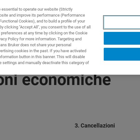
ssential to operate our website (Strictly
ebsite and improve its performance (Performance
unctional Cookies), and to build a profile of your
製品とソリューション
アプリケーション
サービス
 clicking "Accept All", you consent to the use of all
 preferences at any time by clicking on the Cookie
vacy Policy for more information. Targeting and
eans Bruker does not share your personal
rtising cookies in the past. If you have activated
ormation button in this banner. This will disable
e settings and manually deactivate this category of
ioni economiche
3. Cancellazioni