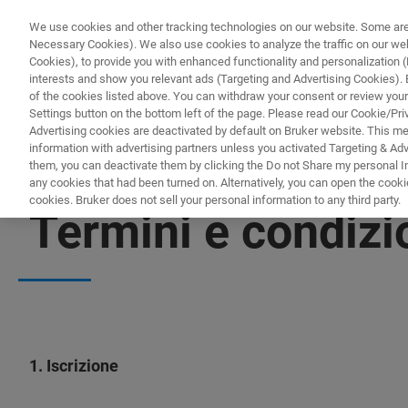
We use cookies and other tracking technologies on our website. Some are e
Necessary Cookies). We also use cookies to analyze the traffic on our w
Cookies), to provide you with enhanced functionality and personalization (F
interests and show you relevant ads (Targeting and Advertising Cookies). By
of the cookies listed above. You can withdraw your consent or review your
Settings button on the bottom left of the page. Please read our Cookie/Pri
Advertising cookies are deactivated by default on Bruker website. This m
information with advertising partners unless you activated Targeting & Adve
them, you can deactivate them by clicking the Do not Share my personal Inf
any cookies that had been turned on. Alternatively, you can open the cooki
cookies. Bruker does not sell your personal information to any third party.
Termini e condiz
1. Iscrizione