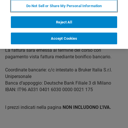
nel modulo on-line. Per ciascun corso sono previsti un
Do Not Sell or Share My Personal Information
numero minimo e un massimo di partecipanti.
2. Quota di partecipazione e modalità di pagamento
Reject All
Le quote di partecipazioni comprendono il materiale
didattico e i pranzi.
Accept Cookies
La fattura sarà emessa al termine del corso con
pagamento vista fattura mediante bonifico bancario.
Coordinate bancarie: c/c intestato a Bruker Italia S.r.l.
Unipersonale
Banca d‘appoggio: Deutsche Bank Filiale 3 di Milano
IBAN: IT96 A031 0401 6030 0000 0021 175
I prezzi indicati nella pagina
NON INCLUDONO L'IVA.