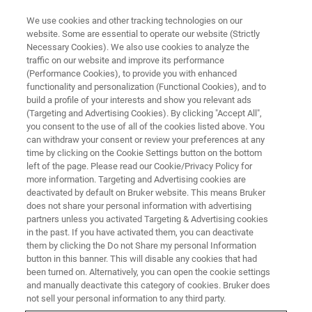
We use cookies and other tracking technologies on our
website. Some are essential to operate our website (Strictly
Necessary Cookies). We also use cookies to analyze the
traffic on our website and improve its performance
(Performance Cookies), to provide you with enhanced
functionality and personalization (Functional Cookies), and to
build a profile of your interests and show you relevant ads
Termini e condizioni
(Targeting and Advertising Cookies). By clicking "Accept All",
economiche
you consent to the use of all of the cookies listed above. You
can withdraw your consent or review your preferences at any
time by clicking on the Cookie Settings button on the bottom
left of the page. Please read our Cookie/Privacy Policy for
more information. Targeting and Advertising cookies are
deactivated by default on Bruker website. This means Bruker
1. Iscrizione
does not share your personal information with advertising
partners unless you activated Targeting & Advertising cookies
in the past. If you have activated them, you can deactivate
In seguito alla compilazione del modulo on-line, riceverete
them by clicking the Do not Share my personal Information
un’offerta. L’iscrizione sarà ritenuta valida al ricevimento
button in this banner. This will disable any cookies that had
del vostro ordine relativo alla succitata offerta.
been turned on. Alternatively, you can open the cookie settings
L’attivazione del corso stesso sarà confermata 2
and manually deactivate this category of cookies. Bruker does
settimane prima del corso via mail all’indirizzo indicato
not sell your personal information to any third party.