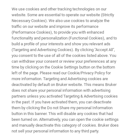
We use cookies and other tracking technologies on our
website. Some are essential to operate our website (Strictly
Necessary Cookies). We also use cookies to analyze the
traffic on our website and improve its performance
컨퍼런스 및 전시회
(Performance Cookies), to provide you with enhanced
functionality and personalization (Functional Cookies), and to
build a profile of your interests and show you relevant ads
(Targeting and Advertising Cookies). By clicking "Accept All",
대면, 가상 및 맞춤형으로 앞으로 진행될 행사
you consent to the use of all of the cookies listed above. You
can withdraw your consent or review your preferences at any
를 검색해 보십시오.
time by clicking on the Cookie Settings button on the bottom
left of the page. Please read our Cookie/Privacy Policy for
more information. Targeting and Advertising cookies are
deactivated by default on Bruker website. This means Bruker
does not share your personal information with advertising
partners unless you activated Targeting & Advertising cookies
in the past. If you have activated them, you can deactivate
them by clicking the Do not Share my personal Information
Upcoming Events
On-Demand Events
button in this banner. This will disable any cookies that had
been turned on. Alternatively, you can open the cookie settings
and manually deactivate this category of cookies. Bruker does
not sell your personal information to any third party.