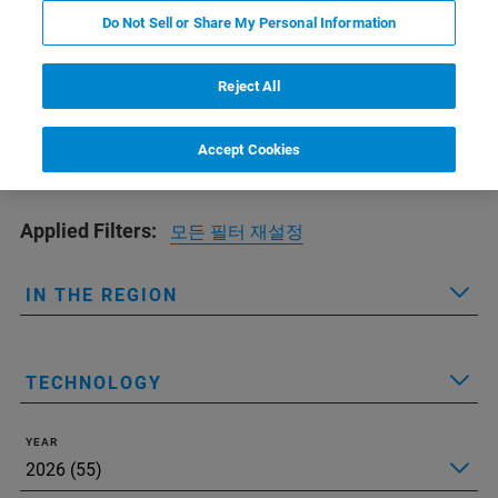
Upcoming Events
Do Not Sell or Share My Personal Information
Reject All
Accept Cookies
Applied Filters:
모든 필터 재설정
IN THE REGION
TECHNOLOGY
YEAR