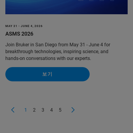
MAY 31 - JUNE 4, 2026
ASMS 2026
Join Bruker in San Diego from May 31 - June 4 for
breakthrough technologies, inspiring science, and
hands‑on conversations with our experts.
보기
1
2
3
4
5