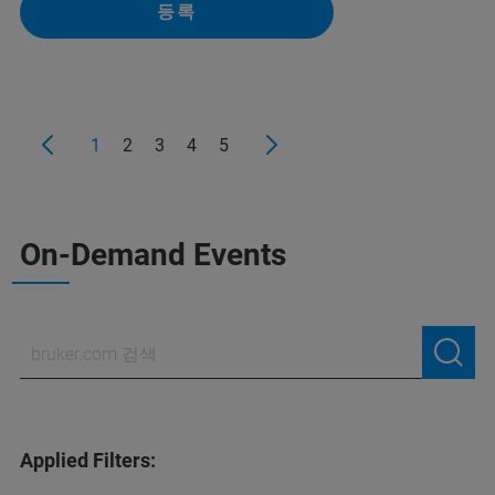
등록
1
2
3
4
5
On-Demand Events
Applied Filters: