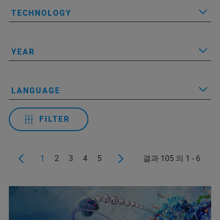
TECHNOLOGY
YEAR
LANGUAGE
FILTER
1
2
3
4
5
결과 105 의 1 - 6