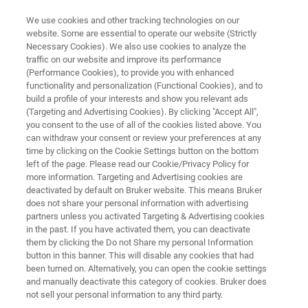
We use cookies and other tracking technologies on our
website. Some are essential to operate our website (Strictly
Necessary Cookies). We also use cookies to analyze the
traffic on our website and improve its performance
모바일 강화 환경 질량 분광계
(Performance Cookies), to provide you with enhanced
E2M
functionality and personalization (Functional Cookies), and to
build a profile of your interests and show you relevant ads
(Targeting and Advertising Cookies). By clicking "Accept All",
you consent to the use of all of the cookies listed above. You
첫 번째 대응 및 환경 사용을 위한 GC MS 솔루
can withdraw your consent or review your preferences at any
션입니다.
time by clicking on the Cookie Settings button on the bottom
left of the page. Please read our Cookie/Privacy Policy for
more information. Targeting and Advertising cookies are
deactivated by default on Bruker website. This means Bruker
does not share your personal information with advertising
partners unless you activated Targeting & Advertising cookies
in the past. If you have activated them, you can deactivate
them by clicking the Do not Share my personal Information
button in this banner. This will disable any cookies that had
been turned on. Alternatively, you can open the cookie settings
and manually deactivate this category of cookies. Bruker does
not sell your personal information to any third party.