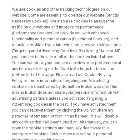
We use cookies and other tracking technologies on our
website. Some are essential to operate our website (Strictly
Necessary Cookies). We also use cookies to analyze the
traffic on our website and improve its performance
MICROBIOLOGY & DIAGNOSTICS
(Performance Cookies), to provide you with enhanced
BeLux User Meeting
functionality and personalization (Functional Cookies), and
to build a profile of your interests and show you relevant ads
(Targeting and Advertising Cookies). By clicking "Accept All",
you consent to the use of all of the cookies listed above.
September 10th 2026
You can withdraw your consent or review your preferences at
any time by clicking on the Cookie Settings button on the
bottom left of the page. Please read our Cookie/Privacy
Policy for more information. Targeting and Advertising
cookies are deactivated by default on Bruker website. This
means Bruker does not share your personal information with
advertising partners unless you activated Targeting &
Advertising cookies in the past. If you have activated them,
Nederlands
Français
More Information
you can deactivate them by clicking the Do not Share my
personal Information button in this banner. This will disable
any cookies that had been turned on. Alternatively, you can
open the cookie settings and manually deactivate this
category of cookies. Bruker does not sell your personal
information to any third party.