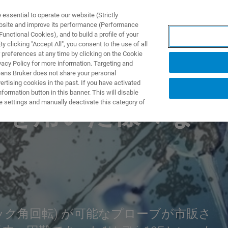
ssential to operate our website (Strictly
ebsite and improve its performance (Performance
unctional Cookies), and to build a profile of your
ODUKTY I ROZWIĄZANIA
APLIKACJE
SERWIS
WIA
 clicking "Accept All", you consent to the use of all
 preferences at any time by clicking on the Cookie
vacy Policy for more information. Targeting and
eans Bruker does not share your personal
rtising cookies in the past. If you have activated
ormation button in this banner. This will disable
e settings and manually deactivate this category of
ブを用いた様々な
ジック角回転) が可能なプローブが市販さ