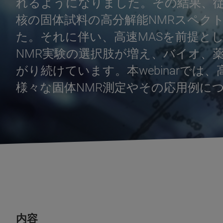
れるようになりました。その結果、従来、困
核の固体試料の高分解能NMRスペク
た。それに伴い、高速MASを前提と
NMR実験の選択肢が増え、バイオ、
がり続けています。本webinarでは
様々な固体NMR測定やその応用例に
内容