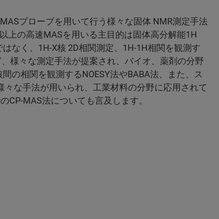
の高速MASプローブを用いて行う様々な固体 NMR測定手法
z以上の高速MASを用いる主目的は固体高分解能1H
なく、1H-X核 2D相関測定、1H-1H相関を観測す
法など、様々な測定手法が提案され、バイオ、薬剤の分野
核間の相関を観測するNOESY法やBABA法、また、ス
除く様々な手法が用いられ、工業材料の分野に応用されて
のCP-MAS法についても言及します。