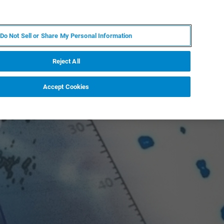
PL
MY BRUKER
SKONTAKTUJ SIĘ Z EKSPERTEM
Do Not Sell or Share My Personal Information
DOMOŚCI I WYDARZENIA
O NAS
KARIERA
Reject All
Accept Cookies