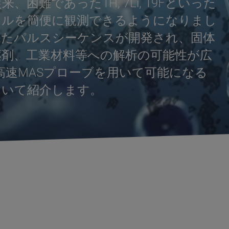
難であった1H, 7Li, 19Fといった
トルを簡便に観測できるようになりまし
したパルスシーケンスが開発され、固体
薬剤、工業材料等への解析の可能性が広
、高速MASプローブを用いて可能になる
ついて紹介します。