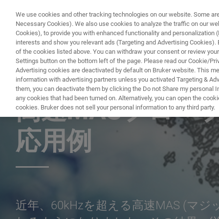
We use cookies and other tracking technologies on our website. Some are e
Necessary Cookies). We also use cookies to analyze the traffic on our w
Cookies), to provide you with enhanced functionality and personalization (F
PR
interests and show you relevant ads (Targeting and Advertising Cookies). By
of the cookies listed above. You can withdraw your consent or review your
Settings button on the bottom left of the page. Please read our Cookie/Pri
Advertising cookies are deactivated by default on Bruker website. This m
information with advertising partners unless you activated Targeting & Adve
NUCLEAR MAGNETIC RESONANCE (NMR) WEBINAR
them, you can deactivate them by clicking the Do not Share my personal Inf
any cookies that had been turned on. Alternatively, you can open the cooki
高速MASプロー
cookies. Bruker does not sell your personal information to any third party.
応用例
近年、60kHzを超える高速MAS (マ