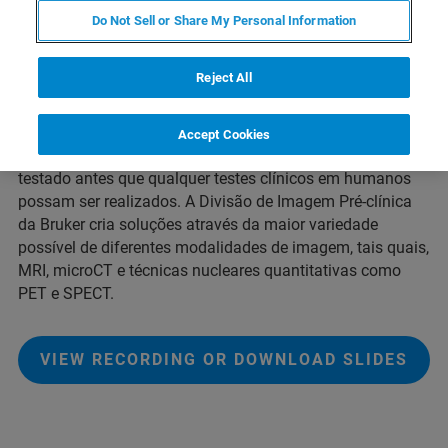
Assim que uma molécula candidata a medicamento é
Do Not Sell or Share My Personal Information
identificada e testada para sua eficácia inicial in vitro, o
próximo passo é a realização de testes de eficácia e de
Reject All
segurança em animais, normalmente utilizando-se
roedores, tais como camundongos e ratos. Esses teste
fornecem informações que podem descrever a eficácia,
Accept Cookies
biodistribuição, toxicidade e especificidade do agente
testado antes que qualquer testes clínicos em humanos
possam ser realizados. A Divisão de Imagem Pré-clínica
da Bruker cria soluções através da maior variedade
possível de diferentes modalidades de imagem, tais quais,
MRI, microCT e técnicas nucleares quantitativas como
PET e SPECT.
VIEW RECORDING OR DOWNLOAD SLIDES