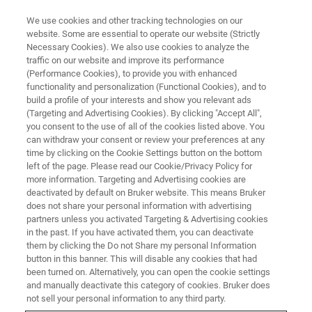
We use cookies and other tracking technologies on our
website. Some are essential to operate our website (Strictly
Necessary Cookies). We also use cookies to analyze the
traffic on our website and improve its performance
PRECLINICAL IMAGING (PCI) WEBINAR
(Performance Cookies), to provide you with enhanced
Estudos Pré-clínicos por
functionality and personalization (Functional Cookies), and to
Imagens
build a profile of your interests and show you relevant ads
(Targeting and Advertising Cookies). By clicking "Accept All",
you consent to the use of all of the cookies listed above. You
can withdraw your consent or review your preferences at any
Mais uma Ferramenta no Processo de
time by clicking on the Cookie Settings button on the bottom
left of the page. Please read our Cookie/Privacy Policy for
Pesquisa Farmacêutica.
more information. Targeting and Advertising cookies are
deactivated by default on Bruker website. This means Bruker
does not share your personal information with advertising
partners unless you activated Targeting & Advertising cookies
in the past. If you have activated them, you can deactivate
them by clicking the Do not Share my personal Information
button in this banner. This will disable any cookies that had
been turned on. Alternatively, you can open the cookie settings
and manually deactivate this category of cookies. Bruker does
not sell your personal information to any third party.