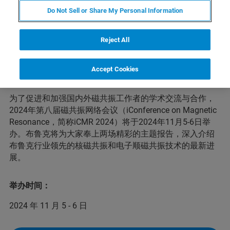
Do Not Sell or Share My Personal Information
磁共振技术在化学、物理、生物、医学、材料科学、食品
Reject All
安全以及地球科学研究等多个领域内发挥着重要作用。伴
随着应用需求的深化，包括核磁共振（NMR）、电子顺磁
共振（EPR/ESR）和磁共振成像（MRI）在内的多种技术
Accept Cookies
持续进步发展。
为了促进和加强国内外磁共振工作者的学术交流与合作，
2024年第八届磁共振网络会议（iConference on Magnetic
Resonance，简称iCMR 2024）将于2024年11月5-6日举
办。布鲁克将为大家奉上两场精彩的主题报告，深入介绍
布鲁克行业领先的核磁共振和电子顺磁共振技术的最新进
展。
举办时间：
2024 年 11 月 5 - 6 日