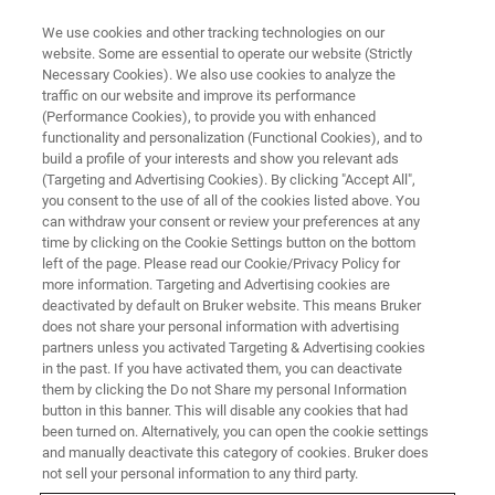
We use cookies and other tracking technologies on our
website. Some are essential to operate our website (Strictly
Necessary Cookies). We also use cookies to analyze the
traffic on our website and improve its performance
网络研讨会
(Performance Cookies), to provide you with enhanced
第八届磁共振网络会议（iCMR
functionality and personalization (Functional Cookies), and to
2024）
build a profile of your interests and show you relevant ads
(Targeting and Advertising Cookies). By clicking "Accept All",
you consent to the use of all of the cookies listed above. You
can withdraw your consent or review your preferences at any
time by clicking on the Cookie Settings button on the bottom
联系我们
left of the page. Please read our Cookie/Privacy Policy for
more information. Targeting and Advertising cookies are
deactivated by default on Bruker website. This means Bruker
does not share your personal information with advertising
partners unless you activated Targeting & Advertising cookies
in the past. If you have activated them, you can deactivate
them by clicking the Do not Share my personal Information
button in this banner. This will disable any cookies that had
been turned on. Alternatively, you can open the cookie settings
and manually deactivate this category of cookies. Bruker does
not sell your personal information to any third party.
网络研讨会详情