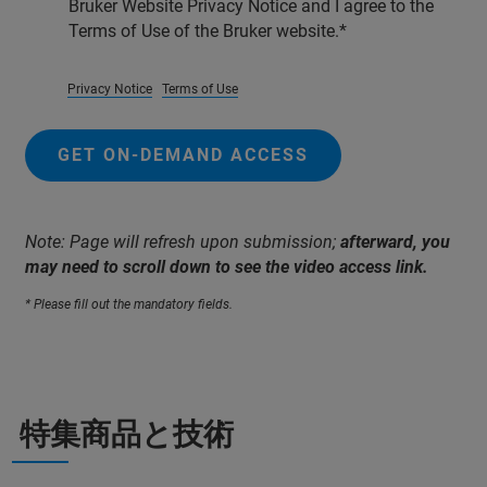
Bruker Website Privacy Notice and I agree to the
Terms of Use of the Bruker website.
Privacy Notice
Terms of Use
GET ON-DEMAND ACCESS
Note: Page will refresh upon submission;
afterward, you
may need to scroll down to see the video access link.
* Please fill out the mandatory fields.
特集商品と技術