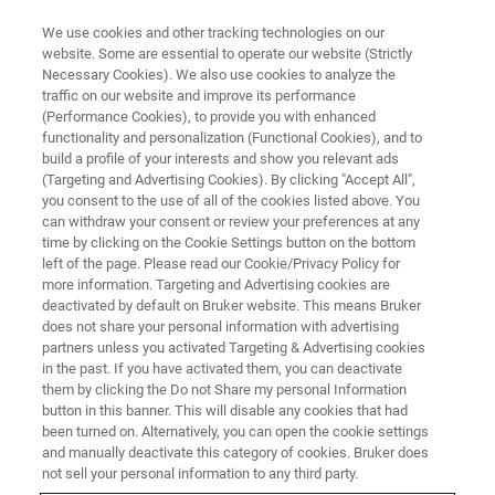
We use cookies and other tracking technologies on our
website. Some are essential to operate our website (Strictly
Necessary Cookies). We also use cookies to analyze the
traffic on our website and improve its performance
NANOIR ウェビナー
(Performance Cookies), to provide you with enhanced
ナノ赤外分光分析 Lifescience 分
functionality and personalization (Functional Cookies), and to
子イメージングウェビナー「ナ
build a profile of your interests and show you relevant ads
(Targeting and Advertising Cookies). By clicking "Accept All",
ノ赤外分析技術の基礎」
you consent to the use of all of the cookies listed above. You
can withdraw your consent or review your preferences at any
time by clicking on the Cookie Settings button on the bottom
left of the page. Please read our Cookie/Privacy Policy for
more information. Targeting and Advertising cookies are
deactivated by default on Bruker website. This means Bruker
does not share your personal information with advertising
partners unless you activated Targeting & Advertising cookies
in the past. If you have activated them, you can deactivate
them by clicking the Do not Share my personal Information
button in this banner. This will disable any cookies that had
been turned on. Alternatively, you can open the cookie settings
and manually deactivate this category of cookies. Bruker does
not sell your personal information to any third party.
<キーワード＞ナノスケールのIRイメージング、生体内の