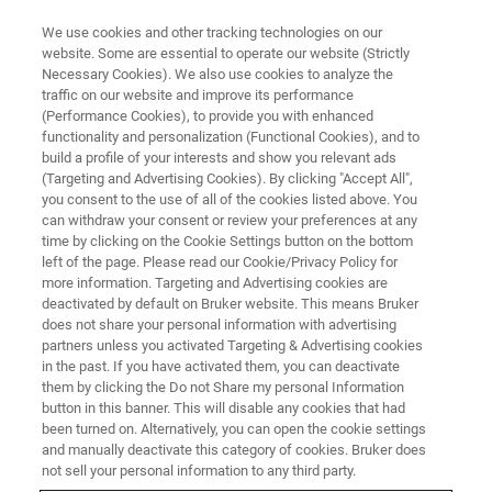
We use cookies and other tracking technologies on our
website. Some are essential to operate our website (Strictly
Necessary Cookies). We also use cookies to analyze the
traffic on our website and improve its performance
(Performance Cookies), to provide you with enhanced
functionality and personalization (Functional Cookies), and to
build a profile of your interests and show you relevant ads
Risonanza Magnetica Nucleare
(Targeting and Advertising Cookies). By clicking "Accept All",
you consent to the use of all of the cookies listed above. You
can withdraw your consent or review your preferences at any
time by clicking on the Cookie Settings button on the bottom
left of the page. Please read our Cookie/Privacy Policy for
Si prega di segnare con una
more information. Targeting and Advertising cookies are
deactivated by default on Bruker website. This means Bruker
crocetta i corsi prescelti (*campi
does not share your personal information with advertising
partners unless you activated Targeting & Advertising cookies
obbligatori)
in the past. If you have activated them, you can deactivate
them by clicking the Do not Share my personal Information
button in this banner. This will disable any cookies that had
been turned on. Alternatively, you can open the cookie settings
and manually deactivate this category of cookies. Bruker does
Corsi 2026 *
not sell your personal information to any third party.