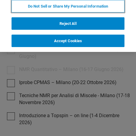
Introduction to Topspin - on line in English (24-27
Do Not Sell or Share My Personal Information
March 2026)
Corso Topspin Base – Milano (14-17 Aprile 2026)
Reject All
NMR Labmanager – Milano (19-21 Maggio 2026)
Accept Cookies
NMR in Campo Alimentare e Clinico _ Milano ( 9-10
Giugno)
NMR Quantitativo – Milano (16-17 Giugno 2026)
Iprobe CPMAS – Milano (20-22 Ottobre 2026)
Tecniche NMR per Analisi di Miscele - Milano (17-18
Novembre 2026)
Introduzione a Topspin – on line (1-4 Dicembre
2026)