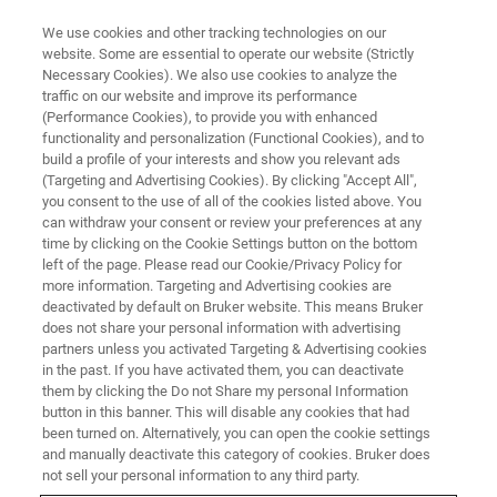
We use cookies and other tracking technologies on our
website. Some are essential to operate our website (Strictly
Necessary Cookies). We also use cookies to analyze the
traffic on our website and improve its performance
ナノメカニカル試験 ウェビナー
(Performance Cookies), to provide you with enhanced
ナノインデンテーションWEBセ
functionality and personalization (Functional Cookies), and to
ミナー2020 ①＜セラミック・
build a profile of your interests and show you relevant ads
(Targeting and Advertising Cookies). By clicking "Accept All",
金属編＞
you consent to the use of all of the cookies listed above. You
can withdraw your consent or review your preferences at any
time by clicking on the Cookie Settings button on the bottom
left of the page. Please read our Cookie/Privacy Policy for
more information. Targeting and Advertising cookies are
deactivated by default on Bruker website. This means Bruker
does not share your personal information with advertising
partners unless you activated Targeting & Advertising cookies
in the past. If you have activated them, you can deactivate
them by clicking the Do not Share my personal Information
button in this banner. This will disable any cookies that had
been turned on. Alternatively, you can open the cookie settings
and manually deactivate this category of cookies. Bruker does
not sell your personal information to any third party.
ナノインデンテーション技術に深 い知見を持つ講師をお