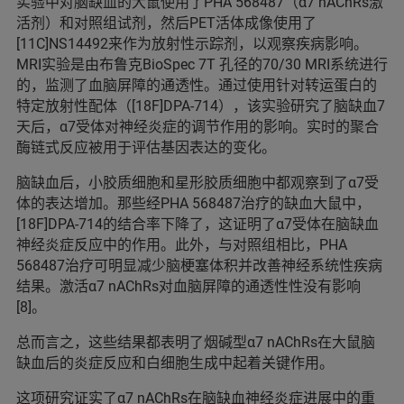
实验中对脑缺血的大鼠使用了PHA 568487（α7 nAChRs激
活剂）和对照组试剂，然后PET活体成像使用了
[11C]NS14492来作为放射性示踪剂，以观察疾病影响。
MRI实验是由布鲁克BioSpec 7T 孔径的70/30 MRI系统进行
的，监测了血脑屏障的通透性。通过使用针对转运蛋白的
特定放射性配体（[18F]DPA-714），该实验研究了脑缺血7
天后，α7受体对神经炎症的调节作用的影响。实时的聚合
酶链式反应被用于评估基因表达的变化。
脑缺血后，小胶质细胞和星形胶质细胞中都观察到了α7受
体的表达增加。那些经PHA 568487治疗的缺血大鼠中，
[18F]DPA-714的结合率下降了，这证明了α7受体在脑缺血
神经炎症反应中的作用。此外，与对照组相比，PHA
568487治疗可明显减少脑梗塞体积并改善神经系统性疾病
结果。激活α7 nAChRs对血脑屏障的通透性性没有影响
[8]。
总而言之，这些结果都表明了烟碱型α7 nAChRs在大鼠脑
缺血后的炎症反应和白细胞生成中起着关键作用。
这项研究证实了α7 nAChRs在脑缺血神经炎症进展中的重