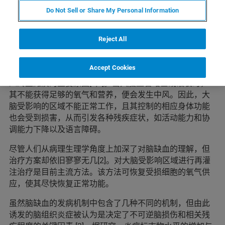
用于评估脑缺血影响的活体成像
Do Not Sell or Share My Personal Information
技术
Reject All
脑缺血
Accept Cookies
脑缺血是最常见的造成中风的原因，也是全世界导致成年
人终生瘫痪的主要原因[1,2]。当大脑血管堵塞或破裂时，
其不能获得足够的氧气和营养，便会发生中风。因此，大
脑受影响的区域不能正常工作，且其控制的相应身体功能
也会受到损害，从而引发各种残疾症状，如活动能力和协
调能力下降以及语言障碍。
尽管人们从病理生理学角度上加深了对脑缺血的理解，但
治疗方案却依旧寥寥无几[2]。对大脑受影响区域进行再灌
注治疗是目前主流方法。该方法可恢复受损细胞的氧气供
应，使其尽快恢复正常功能。
虽然脑缺血的发病机制中包含了几种不同的机制，但由此
诱发的脑组织炎症被认为是决定了不可逆脑损伤和相关残