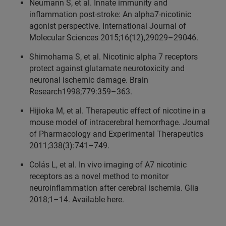
Neumann S, et al. Innate immunity and
inflammation post-stroke: An alpha7-nicotinic
agonist perspective. International Journal of
Molecular Sciences 2015;16(12),29029–29046.
Shimohama S, et al. Nicotinic alpha 7 receptors
protect against glutamate neurotoxicity and
neuronal ischemic damage. Brain
Research1998;779:359–363.
Hijioka M, et al. Therapeutic effect of nicotine in a
mouse model of intracerebral hemorrhage. Journal
of Pharmacology and Experimental Therapeutics
2011;338(3):741–749.
Colás L, et al. In vivo imaging of A7 nicotinic
receptors as a novel method to monitor
neuroinflammation after cerebral ischemia. Glia
2018;1–14. Available here.