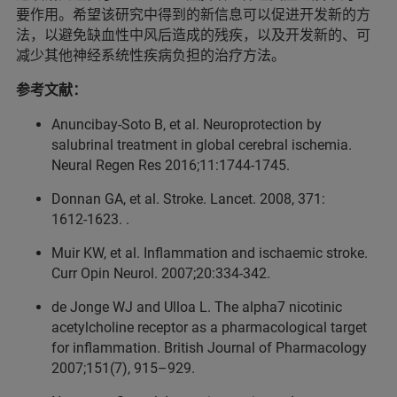
要作用。希望该研究中得到的新信息可以促进开发新的方
法，以避免缺血性中风后造成的残疾，以及开发新的、可
减少其他神经系统性疾病负担的治疗方法。
参考文献：
Anuncibay-Soto B, et al. Neuroprotection by
salubrinal treatment in global cerebral ischemia.
Neural Regen Res 2016;11:1744‑1745.
Donnan GA, et al. Stroke. Lancet. 2008, 371:
1612‑1623. .
Muir KW, et al. Inflammation and ischaemic stroke.
Curr Opin Neurol. 2007;20:334‑342.
de Jonge WJ and Ulloa L. The alpha7 nicotinic
acetylcholine receptor as a pharmacological target
for inflammation. British Journal of Pharmacology
2007;151(7), 915–929.