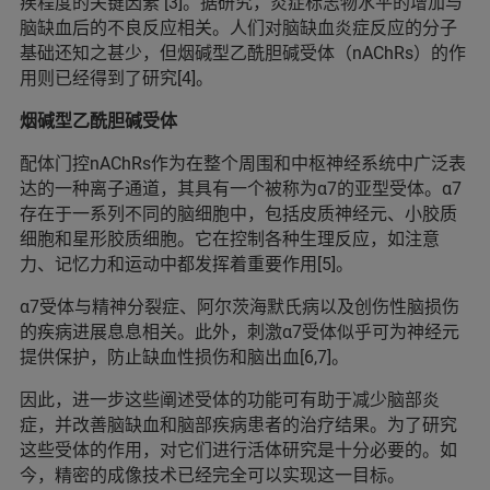
疾程度的关键因素 [3]。据研究，炎症标志物水平的增加与
脑缺血后的不良反应相关。人们对脑缺血炎症反应的分子
基础还知之甚少，但烟碱型乙酰胆碱受体（nAChRs）的作
用则已经得到了研究[4]。
烟碱型乙酰胆碱受体
配体门控nAChRs作为在整个周围和中枢神经系统中广泛表
达的一种离子通道，其具有一个被称为α7的亚型受体。α7
存在于一系列不同的脑细胞中，包括皮质神经元、小胶质
细胞和星形胶质细胞。它在控制各种生理反应，如注意
力、记忆力和运动中都发挥着重要作用[5]。
α7受体与精神分裂症、阿尔茨海默氏病以及创伤性脑损伤
的疾病进展息息相关。此外，刺激α7受体似乎可为神经元
提供保护，防止缺血性损伤和脑出血[6,7]。
因此，进一步这些阐述受体的功能可有助于减少脑部炎
症，并改善脑缺血和脑部疾病患者的治疗结果。为了研究
这些受体的作用，对它们进行活体研究是十分必要的。如
今，精密的成像技术已经完全可以实现这一目标。