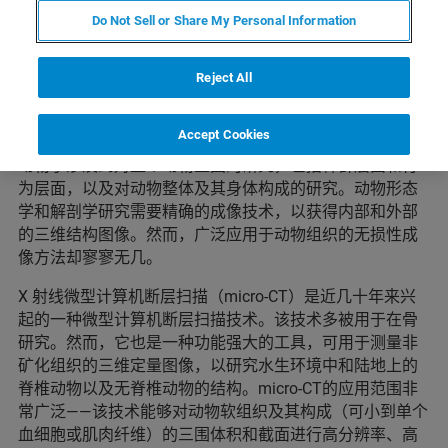
无损成像对动物学和植物学的重
Do Not Sell or Share My Personal Information
要性
Reject All
microCT是最广泛的用于提供非矿化组织三维图像的技术。
它可以保留动物和植物的内部结构。
Accept Cookies
动物学涉及到对整个动物王国的研究，包括种群层面和行
为层面，以及对动物整体及其身体构成的研究。动物形态
学和解剖学研究需要精确的成像技术，以获得内部和外部
的三维结构图像。然而，广泛应用于动物组织的无损性成
像方法却寥寥无几。
X 射线微型计算机断层扫描（micro-CT）是近几十年来兴
起的一种微型计算机断层扫描技术。该技术多被用于在骨
研究。然而，它也是一种功能强大的工具，可用于测量非
矿化组织的三维定量图像，以研究水生环境中和陆地上的
脊椎动物以及无脊椎动物的结构。micro-CT的应用范围非
常广泛——该技术能够对动物软组织及其构成（可小到单个
血细胞或肌肉纤维）的三围体积和截面进行高分辨率、高