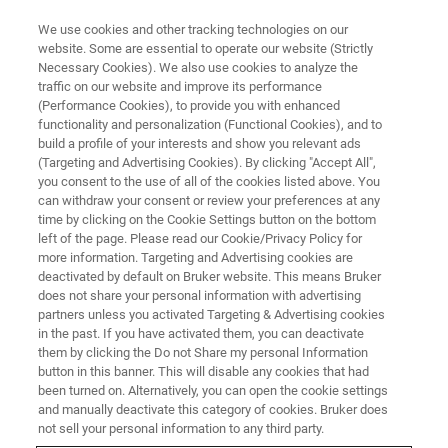
We use cookies and other tracking technologies on our
website. Some are essential to operate our website (Strictly
Necessary Cookies). We also use cookies to analyze the
traffic on our website and improve its performance
活体成像
(Performance Cookies), to provide you with enhanced
动物学与植物学
functionality and personalization (Functional Cookies), and to
build a profile of your interests and show you relevant ads
(Targeting and Advertising Cookies). By clicking "Accept All",
you consent to the use of all of the cookies listed above. You
优化动物及植物的形态学研究
can withdraw your consent or review your preferences at any
time by clicking on the Cookie Settings button on the bottom
left of the page. Please read our Cookie/Privacy Policy for
CONTACT US
more information. Targeting and Advertising cookies are
deactivated by default on Bruker website. This means Bruker
does not share your personal information with advertising
partners unless you activated Targeting & Advertising cookies
in the past. If you have activated them, you can deactivate
them by clicking the Do not Share my personal Information
button in this banner. This will disable any cookies that had
been turned on. Alternatively, you can open the cookie settings
and manually deactivate this category of cookies. Bruker does
not sell your personal information to any third party.