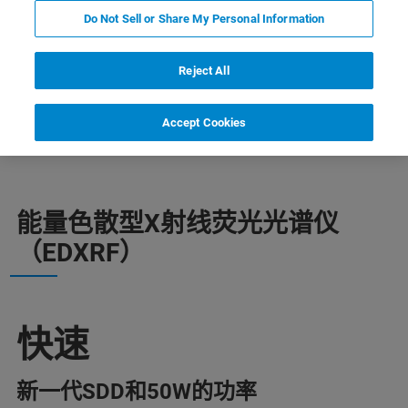
Do Not Sell or Share My Personal Information
Reject All
亮点
优势
应用
技术参数
配件
Accept Cookies
能量色散型X射线荧光光谱仪
（EDXRF）
快速
新一代SDD和50W的功率