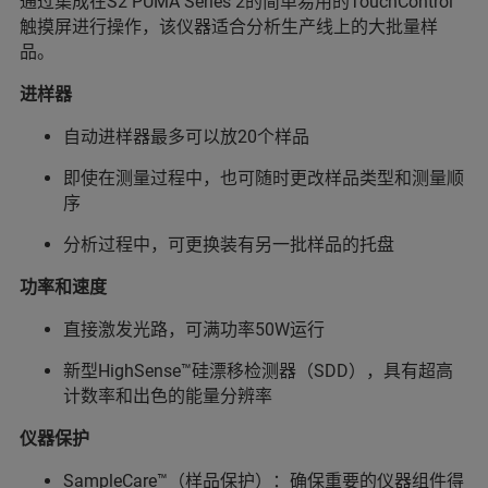
通过集成在S2 PUMA Series 2的简单易用的TouchControl™
触摸屏进行操作，该仪器适合分析生产线上的大批量样
品。
进样器
自动进样器最多可以放20个样品
即使在测量过程中，也可随时更改样品类型和测量顺
序
分析过程中，可更换装有另一批样品的托盘
功率和速度
直接激发光路，可满功率50W运行
新型HighSense™硅漂移检测器（SDD），具有超高
计数率和出色的能量分辨率
仪器保护
SampleCare™（样品保护）：确保重要的仪器组件得