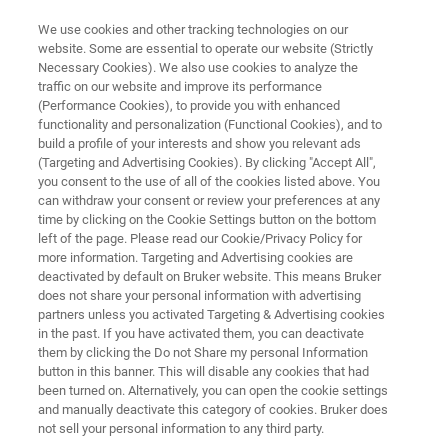
We use cookies and other tracking technologies on our
website. Some are essential to operate our website (Strictly
Necessary Cookies). We also use cookies to analyze the
traffic on our website and improve its performance
X射线荧光光谱（XRF）分析
(Performance Cookies), to provide you with enhanced
S2 PUMA Series 2
functionality and personalization (Functional Cookies), and to
build a profile of your interests and show you relevant ads
(Targeting and Advertising Cookies). By clicking "Accept All",
you consent to the use of all of the cookies listed above. You
分析 全能 快捷
can withdraw your consent or review your preferences at any
time by clicking on the Cookie Settings button on the bottom
left of the page. Please read our Cookie/Privacy Policy for
more information. Targeting and Advertising cookies are
deactivated by default on Bruker website. This means Bruker
does not share your personal information with advertising
partners unless you activated Targeting & Advertising cookies
in the past. If you have activated them, you can deactivate
them by clicking the Do not Share my personal Information
button in this banner. This will disable any cookies that had
been turned on. Alternatively, you can open the cookie settings
and manually deactivate this category of cookies. Bruker does
not sell your personal information to any third party.