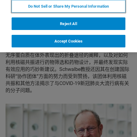
Do Not Sell or Share My Personal Information
荷兰乌特勒支，2022年7月10日报道。布鲁克很高兴地宣
布，德国法兰克福歌德大学的Harald Schwalbe教授是本年
度著名的Richard R. Ernst磁共振大奖的得主。
Reject All
Schwalbe教授因其对生物分子核磁共振波谱学原始方法的
发展和应用的开创性贡献而受到表彰，特别是他和他的研
Accept Cookies
究小组对RNA和DNA折叠和调节领域的新见解，对有序和
无序蛋白质在体外表现出的折叠途径的阐释，以及对如何
利用核磁共振进行药物筛选和药物设计，并最终发现实际
有效应用的巧妙新建议。Schwalbe教授还因其在创建国际
科研“协作团体”方面的努力而受到赞扬，该团体利用核磁
共振和其他方法揭示了与COVID-19新冠肺炎大流行病有关
的分子问题。