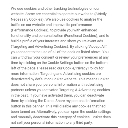
We use cookies and other tracking technologies on our
website. Some are essential to operate our website (Strictly
Necessary Cookies). We also use cookies to analyze the
traffic on our website and improve its performance
(Performance Cookies), to provide you with enhanced
functionality and personalization (Functional Cookies), and to
build a profile of your interests and show you relevant ads
新闻 - 2022
(Targeting and Advertising Cookies). By clicking "Accept All",
Harald Schwalbe教授荣获2022
you consent to the use of all of the cookies listed above. You
can withdraw your consent or review your preferences at any
年度Richard R. Ernst磁共振大奖
time by clicking on the Cookie Settings button on the bottom
left of the page. Please read our Cookie/Privacy Policy for
more information. Targeting and Advertising cookies are
deactivated by default on Bruker website. This means Bruker
荷兰乌特勒支，2022年7月10日报道。布鲁克
does not share your personal information with advertising
很高兴地宣布，德国法兰克福歌德大学的
partners unless you activated Targeting & Advertising cookies
in the past. If you have activated them, you can deactivate
Harald Schwalbe教授是本年度著名的Richard
them by clicking the Do not Share my personal Information
R. Ernst磁共振大奖的得主。
button in this banner. This will disable any cookies that had
been turned on. Alternatively, you can open the cookie settings
and manually deactivate this category of cookies. Bruker does
not sell your personal information to any third party.