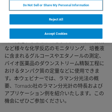
Do Not Sell or Share My Personal Information
開催のご案内
Reject All
ラマン分光計を用いると、製造工程にプロー
ブを設置することで成分濃度等をリアルタイ
Accept Cookies
ムで測定することができます。エステル合成
など様々な化学反応のモニタリング、培養液
に含まれるグルコースやエタノールの測定、
バイオ医薬品のダウンストリーム精製工程に
おけるタンパク質の定量などに使用できま
す。本ウェビナーでは、ラマン分光法の概
要、Tornado社のラマン分光計の特長および
アプリケーション例を紹介いたします。この
機会にぜひご参加ください。