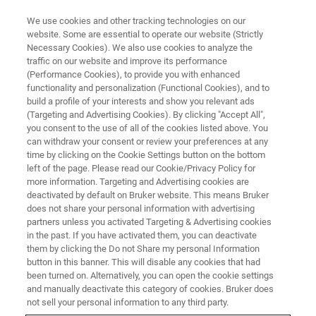
We use cookies and other tracking technologies on our
website. Some are essential to operate our website (Strictly
Necessary Cookies). We also use cookies to analyze the
traffic on our website and improve its performance
ブルカージャパンオプティクス事業部
(Performance Cookies), to provide you with enhanced
ラマン分光計による化学および
functionality and personalization (Functional Cookies), and to
医薬品製造工程のモニタリング
build a profile of your interests and show you relevant ads
(Targeting and Advertising Cookies). By clicking "Accept All",
you consent to the use of all of the cookies listed above. You
can withdraw your consent or review your preferences at any
オンラインセミナー開催のご案内
time by clicking on the Cookie Settings button on the bottom
left of the page. Please read our Cookie/Privacy Policy for
more information. Targeting and Advertising cookies are
2024年12月6日（金）14:00～14:30
deactivated by default on Bruker website. This means Bruker
does not share your personal information with advertising
partners unless you activated Targeting & Advertising cookies
in the past. If you have activated them, you can deactivate
them by clicking the Do not Share my personal Information
button in this banner. This will disable any cookies that had
been turned on. Alternatively, you can open the cookie settings
and manually deactivate this category of cookies. Bruker does
not sell your personal information to any third party.