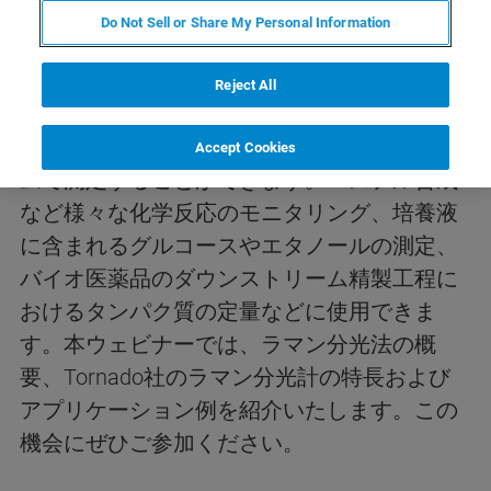
Do Not Sell or Share My Personal Information
開催のご案内
Reject All
ラマン分光計を用いると、製造工程にプロー
ブを設置することで成分濃度等をリアルタイ
Accept Cookies
ムで測定することができます。エステル合成
など様々な化学反応のモニタリング、培養液
に含まれるグルコースやエタノールの測定、
バイオ医薬品のダウンストリーム精製工程に
おけるタンパク質の定量などに使用できま
す。本ウェビナーでは、ラマン分光法の概
要、Tornado社のラマン分光計の特長および
アプリケーション例を紹介いたします。この
機会にぜひご参加ください。