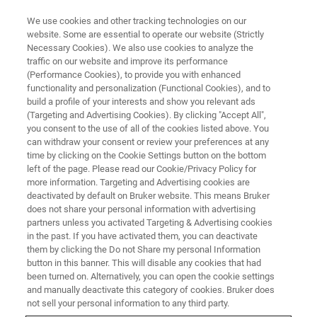
We use cookies and other tracking technologies on our
website. Some are essential to operate our website (Strictly
Necessary Cookies). We also use cookies to analyze the
traffic on our website and improve its performance
ブルカージャパンオプティクス事業部
(Performance Cookies), to provide you with enhanced
ラマン分光計による化学および
functionality and personalization (Functional Cookies), and to
医薬品製造工程のモニタリング
build a profile of your interests and show you relevant ads
(Targeting and Advertising Cookies). By clicking "Accept All",
you consent to the use of all of the cookies listed above. You
can withdraw your consent or review your preferences at any
オンラインセミナー開催のご案内
time by clicking on the Cookie Settings button on the bottom
left of the page. Please read our Cookie/Privacy Policy for
more information. Targeting and Advertising cookies are
2024年12月6日（金）14:00～14:30
deactivated by default on Bruker website. This means Bruker
does not share your personal information with advertising
partners unless you activated Targeting & Advertising cookies
in the past. If you have activated them, you can deactivate
them by clicking the Do not Share my personal Information
button in this banner. This will disable any cookies that had
been turned on. Alternatively, you can open the cookie settings
and manually deactivate this category of cookies. Bruker does
not sell your personal information to any third party.