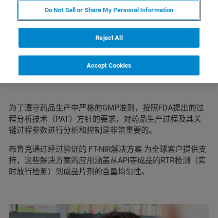
将FT-NIR作为一种主动工具，在贵司 “质量源于
Do Not Sell or Share My Personal Information
设计”（QbD）环境中进行实时质量保证和产品
放行。
Reject All
Accept Cookies
为了遵守药品生产中严格的GMP准则，按照FDA提出的过
程分析技术（PAT）方针的要求，对药品生产过程及其关
键过程参数进行分析和控制是非常重要的。
布鲁克通过经过验证的
FT-NIR解决方案
为全球客户提供支
持，这些解决方案的应用涵盖从API等成品的RTR检测（实
时放行检测）到成品片剂的含量均匀性。