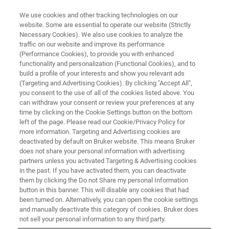
We use cookies and other tracking technologies on our
website. Some are essential to operate our website (Strictly
Necessary Cookies). We also use cookies to analyze the
traffic on our website and improve its performance
制药工业
(Performance Cookies), to provide you with enhanced
functionality and personalization (Functional Cookies), and to
build a profile of your interests and show you relevant ads
(Targeting and Advertising Cookies). By clicking "Accept All",
将FT-NIR纳入实时过程控制。
you consent to the use of all of the cookies listed above. You
can withdraw your consent or review your preferences at any
time by clicking on the Cookie Settings button on the bottom
left of the page. Please read our Cookie/Privacy Policy for
more information. Targeting and Advertising cookies are
deactivated by default on Bruker website. This means Bruker
does not share your personal information with advertising
partners unless you activated Targeting & Advertising cookies
in the past. If you have activated them, you can deactivate
them by clicking the Do not Share my personal Information
button in this banner. This will disable any cookies that had
GMP环境中验证的过程分析技术
been turned on. Alternatively, you can open the cookie settings
and manually deactivate this category of cookies. Bruker does
not sell your personal information to any third party.