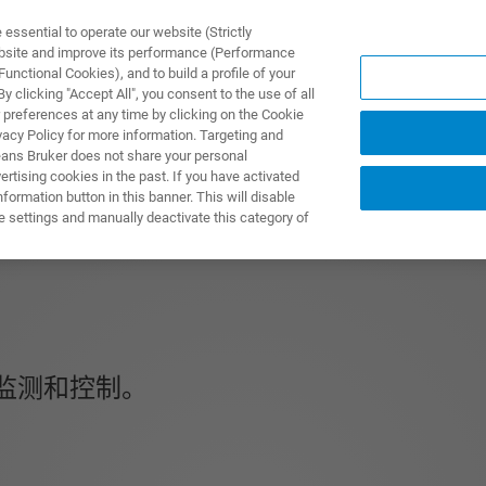
ssential to operate our website (Strictly
ebsite and improve its performance (Performance
unctional Cookies), and to build a profile of your
产品与解决方案
应用
 clicking "Accept All", you consent to the use of all
 preferences at any time by clicking on the Cookie
vacy Policy for more information. Targeting and
eans Bruker does not share your personal
rtising cookies in the past. If you have activated
ormation button in this banner. This will disable
e settings and manually deactivate this category of
监测和控制。