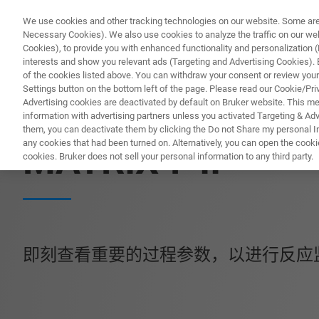
We use cookies and other tracking technologies on our website. Some are e
Necessary Cookies). We also use cookies to analyze the traffic on our w
Cookies), to provide you with enhanced functionality and personalization (F
interests and show you relevant ads (Targeting and Advertising Cookies). By
of the cookies listed above. You can withdraw your consent or review your
Settings button on the bottom left of the page. Please read our Cookie/Pri
Advertising cookies are deactivated by default on Bruker website. This m
information with advertising partners unless you activated Targeting & Adve
FT-NIR 过程光谱仪
them, you can deactivate them by clicking the Do not Share my personal Inf
any cookies that had been turned on. Alternatively, you can open the cooki
MATRIX-F II
cookies. Bruker does not sell your personal information to any third party.
即刻查看重要的过程参数，以进行反应