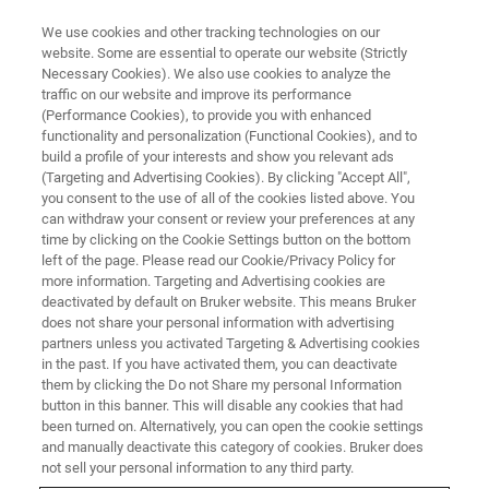
We use cookies and other tracking technologies on our
website. Some are essential to operate our website (Strictly
Necessary Cookies). We also use cookies to analyze the
traffic on our website and improve its performance
傅立叶变换近红外(FT-NIR) 光谱
(Performance Cookies), to provide you with enhanced
面粉 & 制粉产品 分析
functionality and personalization (Functional Cookies), and to
build a profile of your interests and show you relevant ads
(Targeting and Advertising Cookies). By clicking "Accept All",
you consent to the use of all of the cookies listed above. You
使用FT-NIR光谱仪可在不到一分钟的时间内分
can withdraw your consent or review your preferences at any
析小麦和面粉中的水分，蛋白质，灰分等。
time by clicking on the Cookie Settings button on the bottom
left of the page. Please read our Cookie/Privacy Policy for
more information. Targeting and Advertising cookies are
deactivated by default on Bruker website. This means Bruker
联系我们获得更多信息
does not share your personal information with advertising
partners unless you activated Targeting & Advertising cookies
in the past. If you have activated them, you can deactivate
them by clicking the Do not Share my personal Information
button in this banner. This will disable any cookies that had
been turned on. Alternatively, you can open the cookie settings
and manually deactivate this category of cookies. Bruker does
not sell your personal information to any third party.