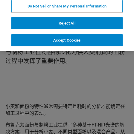
Do Not Sell or Share My Personal Information
用近红外技术分析面粉与制粉产
品
Reject All
Accept Cookies
谷物是全世界大多数人日常营养的基础。面粉
与制粉工业在将谷物转化为供人类消费的面粉
过程中发挥了重要作用。
小麦和面粉的特性通常需要特定且耗时的分析才能确定在
加工过程中的表现。
布鲁克为面粉与制粉工业提供了多种基于FT-NIR光谱的解
决方案，用于分析小麦、不同类型面粉以及混合产品。从