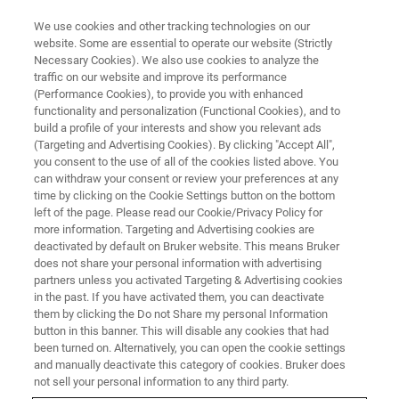
We use cookies and other tracking technologies on our
website. Some are essential to operate our website (Strictly
Necessary Cookies). We also use cookies to analyze the
traffic on our website and improve its performance
NMR 波谱仪
(Performance Cookies), to provide you with enhanced
室温液体探头
functionality and personalization (Functional Cookies), and to
build a profile of your interests and show you relevant ads
(Targeting and Advertising Cookies). By clicking "Accept All",
you consent to the use of all of the cookies listed above. You
布鲁克可提供多款高性能探头，几乎适用于从
can withdraw your consent or review your preferences at any
小分子的常规 1H NMR 测量到高级研究应用
time by clicking on the Cookie Settings button on the bottom
left of the page. Please read our Cookie/Privacy Policy for
（包括反向实验）等所有应用。
more information. Targeting and Advertising cookies are
deactivated by default on Bruker website. This means Bruker
does not share your personal information with advertising
partners unless you activated Targeting & Advertising cookies
联系我们
in the past. If you have activated them, you can deactivate
them by clicking the Do not Share my personal Information
button in this banner. This will disable any cookies that had
技术支持
been turned on. Alternatively, you can open the cookie settings
and manually deactivate this category of cookies. Bruker does
not sell your personal information to any third party.
BRUKER STORE