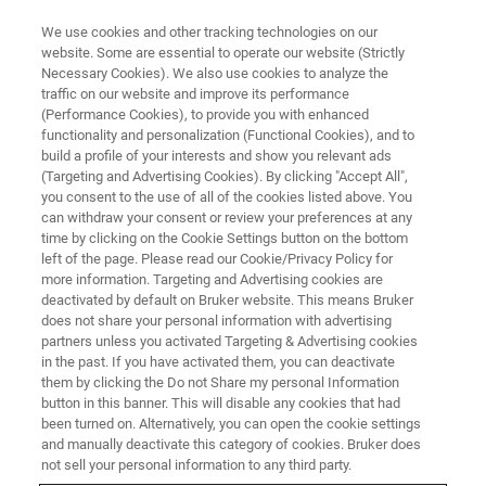
We use cookies and other tracking technologies on our
website. Some are essential to operate our website (Strictly
Necessary Cookies). We also use cookies to analyze the
traffic on our website and improve its performance
NMR装置
(Performance Cookies), to provide you with enhanced
室温プローブ
functionality and personalization (Functional Cookies), and to
build a profile of your interests and show you relevant ads
(Targeting and Advertising Cookies). By clicking "Accept All",
you consent to the use of all of the cookies listed above. You
ブルカーは、低分子の1H NMR測定から、1H
can withdraw your consent or review your preferences at any
検出の多次元NMR実験を含む高度な研究アプ
time by clicking on the Cookie Settings button on the bottom
left of the page. Please read our Cookie/Privacy Policy for
リケーションまで、ほぼ全てのアプリケーシ
more information. Targeting and Advertising cookies are
ョンに対応した最高の性能のプローブを提供
deactivated by default on Bruker website. This means Bruker
does not share your personal information with advertising
することができます。
partners unless you activated Targeting & Advertising cookies
in the past. If you have activated them, you can deactivate
them by clicking the Do not Share my personal Information
button in this banner. This will disable any cookies that had
been turned on. Alternatively, you can open the cookie settings
and manually deactivate this category of cookies. Bruker does
not sell your personal information to any third party.