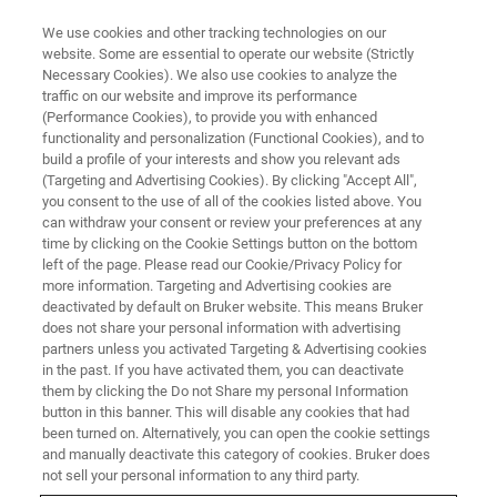
We use cookies and other tracking technologies on our
website. Some are essential to operate our website (Strictly
Necessary Cookies). We also use cookies to analyze the
traffic on our website and improve its performance
应用文档 - 磁共振
(Performance Cookies), to provide you with enhanced
在小豆色素中识别出其它生色团
functionality and personalization (Functional Cookies), and to
build a profile of your interests and show you relevant ads
(Targeting and Advertising Cookies). By clicking "Accept All",
you consent to the use of all of the cookies listed above. You
“从其化学结构来看，乙醛酸桥接的儿茶素骨架
can withdraw your consent or review your preferences at any
被认为是小豆色素的一部分结构。”
time by clicking on the Cookie Settings button on the bottom
left of the page. Please read our Cookie/Privacy Policy for
more information. Targeting and Advertising cookies are
deactivated by default on Bruker website. This means Bruker
联系我们
does not share your personal information with advertising
partners unless you activated Targeting & Advertising cookies
in the past. If you have activated them, you can deactivate
探索磁共振图书馆
them by clicking the Do not Share my personal Information
button in this banner. This will disable any cookies that had
been turned on. Alternatively, you can open the cookie settings
了解布鲁克核磁产品线
and manually deactivate this category of cookies. Bruker does
not sell your personal information to any third party.