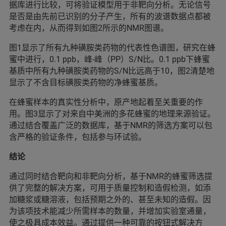
据库进行比较，可将验证模型用于非靶向分析。无论信号
是否是由先前已识别的分子产生，所有的波谱数据点都被
考虑在内，从而得到如图2所示的NMR图谱。
图1显示了所有九种磺胺类药物的代表性色谱图，研究在蜂
蜜中进行，0.1 ppb，峰-峰（PP）S/N比。0.1 ppb下蜂蜜
基质中所有九种磺胺类药物的S/N比远高于10，图2清楚地
显示了不含目标磺胺类药物的净蜂蜜基质。
在蜂蜜样本的真实性分析中，原产地起着至关重要的作
用。图3显示了对来自中美洲的多花蜂蜜的地理来源验证。
通过结合覆盖广泛的数据库，基于NMR的筛选方案可以包
含严格的验证条件，包括参与环试验。
结论
通过同时结合靶向和非靶向分析，基于NMR的蜂蜜筛选提
供了完整的解决方案，可用于质量控制和造假检测，如添
加糖浆或糖溶液，包括预期之外的、甚至未知的造假。因
为该项技术能减少所需样本的数量，并增加实验室通量，
使之极具成本效益。通过提供一种可靠的按钮式解决方