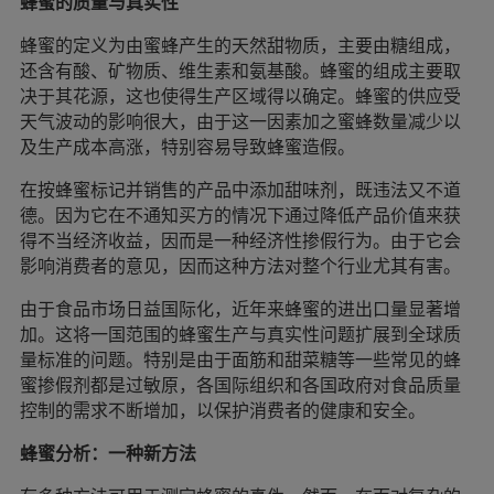
蜂蜜的质量与真实性
蜂蜜的定义为由蜜蜂产生的天然甜物质，主要由糖组成，
还含有酸、矿物质、维生素和氨基酸。蜂蜜的组成主要取
决于其花源，这也使得生产区域得以确定。蜂蜜的供应受
天气波动的影响很大，由于这一因素加之蜜蜂数量减少以
及生产成本高涨，特别容易导致蜂蜜造假。
在按蜂蜜标记并销售的产品中添加甜味剂，既违法又不道
德。因为它在不通知买方的情况下通过降低产品价值来获
得不当经济收益，因而是一种经济性掺假行为。由于它会
影响消费者的意见，因而这种方法对整个行业尤其有害。
由于食品市场日益国际化，近年来蜂蜜的进出口量显著增
加。这将一国范围的蜂蜜生产与真实性问题扩展到全球质
量标准的问题。特别是由于面筋和甜菜糖等一些常见的蜂
蜜掺假剂都是过敏原，各国际组织和各国政府对食品质量
控制的需求不断增加，以保护消费者的健康和安全。
蜂蜜分析：一种新方法