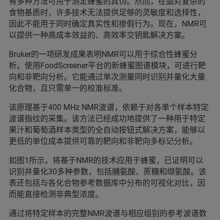
有多种方法可用于测定蜂蜜的真伪。然而，在面对复杂的
食物基质时，许多技术无法提供足够的灵敏度和选择性，
因此不能用于同时确定真实性和掺假行为。现在，NMR可
以提供一种高成本效益的、高效率交钥匙解决方案。
Bruker的一项研发成果表明NMR可以用于综合性蜂蜜分
析。使用FoodScreener平台的新蜂蜜图谱模块，可进行靶
向和非靶向分析。它能通过单次测量同时识别并量化大量
化合物，且只需单一的校准标准。
该原理基于400 MHz NMR波谱，依赖于对各单个样本特定
波谱指纹的采集。该方法已经成功地提供了一种用于特定
果汁和葡萄酒样本类型的全自动按钮式解决方案，能够以
更低的单位成本提供可靠的靶向和非靶向多标记分析。
如图1所示，将基于NMR的技术应用于蜂蜜，已证明可以
识别并量化30多种参数，包括脯氨酸、蔗糖和缬氨酸。该
表还包括与各化合物参考数据库中分布的可视化对比，因
而能直接检测非典型浓度。
通过将特定样本的完整NMR波谱与相应组别的参考波谱数