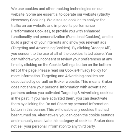
We use cookies and other tracking technologies on our
website. Some are essential to operate our website (Strictly
Necessary Cookies). We also use cookies to analyze the
traffic on our website and improve its performance
应用文档 - 磁共振
(Performance Cookies), to provide you with enhanced
核磁共振技术确保蜂蜜品质纯正
functionality and personalization (Functional Cookies), and to
build a profile of your interests and show you relevant ads
(Targeting and Advertising Cookies). By clicking "Accept All",
you consent to the use of all of the cookies listed above. You
随着食品的真实性越来越受到关注，蜂蜜是审
can withdraw your consent or review your preferences at any
查程序越来越多的食品之一，其生产现在受到
time by clicking on the Cookie Settings button on the bottom
left of the page. Please read our Cookie/Privacy Policy for
诸多旨在确保食品真实性和质量的法规的约
more information. Targeting and Advertising cookies are
束。
deactivated by default on Bruker website. This means Bruker
does not share your personal information with advertising
partners unless you activated Targeting & Advertising cookies
in the past. If you have activated them, you can deactivate
联系我们
them by clicking the Do not Share my personal Information
button in this banner. This will disable any cookies that had
been turned on. Alternatively, you can open the cookie settings
探索磁共振图书馆
and manually deactivate this category of cookies. Bruker does
not sell your personal information to any third party.