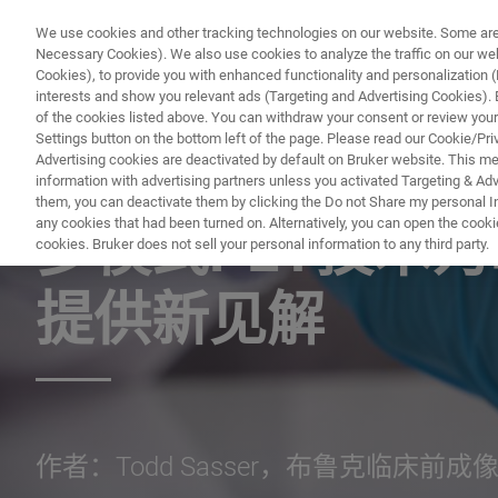
We use cookies and other tracking technologies on our website. Some are e
Necessary Cookies). We also use cookies to analyze the traffic on our w
Cookies), to provide you with enhanced functionality and personalization (F
interests and show you relevant ads (Targeting and Advertising Cookies). By
of the cookies listed above. You can withdraw your consent or review your
Settings button on the bottom left of the page. Please read our Cookie/Pri
Advertising cookies are deactivated by default on Bruker website. This m
information with advertising partners unless you activated Targeting & Adve
应用文档 - 磁共振
them, you can deactivate them by clicking the Do not Share my personal Inf
any cookies that had been turned on. Alternatively, you can open the cooki
多模式PET技术
cookies. Bruker does not sell your personal information to any third party.
提供新见解
作者：Todd Sasser，布鲁克临床