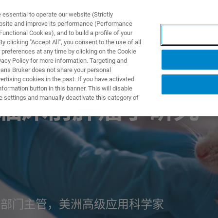
ssential to operate our website (Strictly
ebsite and improve its performance (Performance
unctional Cookies), and to build a profile of your
产品与解决方案
应用
 clicking "Accept All", you consent to the use of all
 preferences at any time by clicking on the Cookie
vacy Policy for more information. Targeting and
eans Bruker does not share your personal
rtising cookies in the past. If you have activated
ormation button in this banner. This will disable
e settings and manually deactivate this category of
为临床前肿瘤学研究
前成像部门主管，美洲高级应用科学家