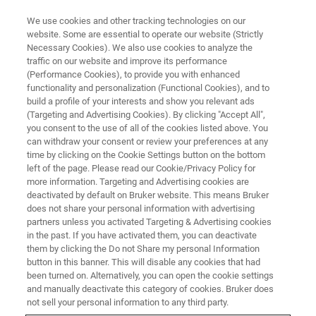
We use cookies and other tracking technologies on our
website. Some are essential to operate our website (Strictly
Necessary Cookies). We also use cookies to analyze the
traffic on our website and improve its performance
NANOIR ウェビナー
(Performance Cookies), to provide you with enhanced
新製品Bruker製ナノ赤外分光装
functionality and personalization (Functional Cookies), and to
置 nanoIR3 ～AFM-IRが実現す
build a profile of your interests and show you relevant ads
(Targeting and Advertising Cookies). By clicking "Accept All",
るナノ領域の赤外分光分析
you consent to the use of all of the cookies listed above. You
can withdraw your consent or review your preferences at any
～ WEB DEMO
time by clicking on the Cookie Settings button on the bottom
left of the page. Please read our Cookie/Privacy Policy for
more information. Targeting and Advertising cookies are
deactivated by default on Bruker website. This means Bruker
does not share your personal information with advertising
partners unless you activated Targeting & Advertising cookies
in the past. If you have activated them, you can deactivate
them by clicking the Do not Share my personal Information
button in this banner. This will disable any cookies that had
been turned on. Alternatively, you can open the cookie settings
and manually deactivate this category of cookies. Bruker does
not sell your personal information to any third party.