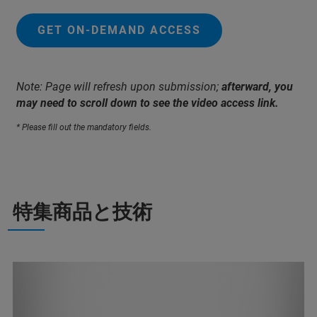
GET ON-DEMAND ACCESS
Note: Page will refresh upon submission;
afterward, you
may need to scroll down to see the video access link.
* Please fill out the mandatory fields.
特集商品と技術