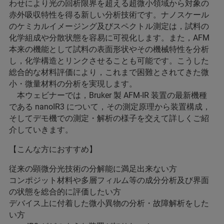
わせにより光の回析限界を超える超微小領域から対象の
赤外吸収特性を得る新しい分析技術です。ナノスケール
のケミカルイメージング及びスペクトル測定は，試料の
化学組成や分散状態を容易に可視化します。また，AFM
本来の機能として試料の表面形状やその機械特性を分析
し，化学構造とリンクさせることも可能です。こうした
総合的な材料評価により，これまで困難とされてきた微
小・微量材料の分析を実現します。
本ウェビナーでは，Bruker 製 AFM-IR 装置の最新機種
である nanoIR3 について，その測定原理から装置構成，
そしてデモ機での測定・解析の様子を交えて詳しくご紹
介していきます。
【こんな方におすすめ】
従来の顕微分光技術の分解能に満足出来ない方
コンポジット材料や多層フィルム等の成分分析及び界面
の状態を総合的に評価したい方
デバイス上に付着した微小異物の分析・故障解析をした
い方