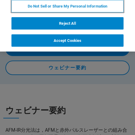
Do Not Sell or Share My Personal Information
Bruker 製 AFM-IR 装置の最新機種である nanoIR3 につい
て、その測定原理から装置構成，そしてデモ機での測
定・解析の様子を交えて詳しくご紹介していきます
Reject All
Accept Cookies
オンデマンドで視聴する
ウェビナー要約
ウェビナー要約
AFM-IR分光法は，AFMと赤外パルスレーザーとの組み合