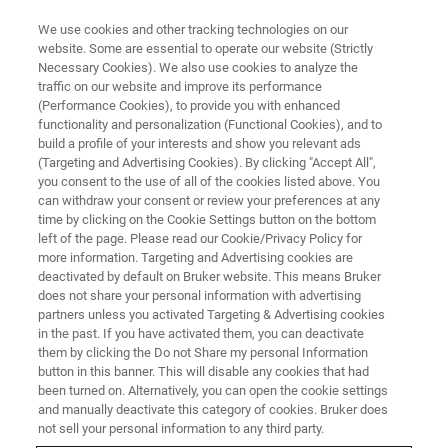
We use cookies and other tracking technologies on our
website. Some are essential to operate our website (Strictly
Necessary Cookies). We also use cookies to analyze the
traffic on our website and improve its performance
NANOIR ウェビナー
(Performance Cookies), to provide you with enhanced
新製品Bruker製ナノ赤外分光装
functionality and personalization (Functional Cookies), and to
置 nanoIR3 ～AFM-IRが実現す
build a profile of your interests and show you relevant ads
(Targeting and Advertising Cookies). By clicking "Accept All",
るナノ領域の赤外分光分析
you consent to the use of all of the cookies listed above. You
can withdraw your consent or review your preferences at any
～ WEB DEMO
time by clicking on the Cookie Settings button on the bottom
left of the page. Please read our Cookie/Privacy Policy for
more information. Targeting and Advertising cookies are
deactivated by default on Bruker website. This means Bruker
does not share your personal information with advertising
partners unless you activated Targeting & Advertising cookies
in the past. If you have activated them, you can deactivate
them by clicking the Do not Share my personal Information
button in this banner. This will disable any cookies that had
been turned on. Alternatively, you can open the cookie settings
and manually deactivate this category of cookies. Bruker does
not sell your personal information to any third party.