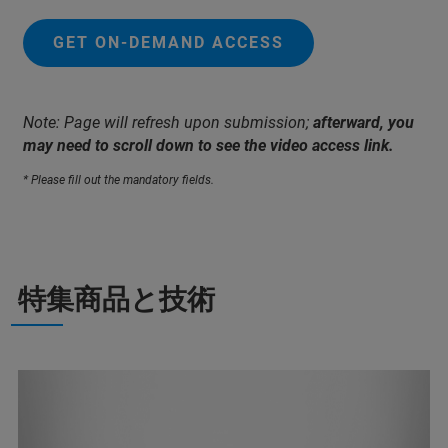
GET ON-DEMAND ACCESS
Note: Page will refresh upon submission;
afterward, you
may need to scroll down to see the video access link.
* Please fill out the mandatory fields.
特集商品と技術