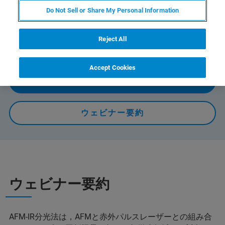
Do Not Sell or Share My Personal Information
Bruker 製 AFM-IR 装置の最新機種である nanoIR3 につい
て、その測定原理から装置構成，そしてデモ機での測
定・解析の様子を交えて詳しくご紹介していきます
Reject All
Accept Cookies
オンデマンドで視聴する
ウェビナー要約
ウェビナー要約
AFM-IR分光法は，AFMと赤外パルスレーザーとの組み合