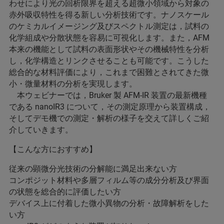
わせにより光の回析限界を超える超微小領域から対象の
赤外吸収特性を得る新しい分析技術です。ナノスケール
のケミカルイメージング及びスペクトル測定は，試料の
化学組成や分散状態を容易に可視化します。また，AFM
本来の機能として試料の表面形状やその機械特性を分析
し，化学構造とリンクさせることも可能です。こうした
総合的な材料評価により，これまで困難とされてきた微
小・微量材料の分析を実現します。
本ウェビナーでは，Bruker 製 AFM-IR 装置の最新機種
である nanoIR3 について，その測定原理から装置構成，
そしてデモ機での測定・解析の様子を交えて詳しくご紹
介していきます。
【こんな方におすすめ】
従来の顕微分光技術の分解能に満足出来ない方
コンポジット材料や多層フィルム等の成分分析及び界面
の状態を総合的に評価したい方
デバイス上に付着した微小異物の分析・故障解析をした
い方