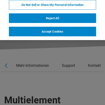
Do Not Sell or Share My Personal Information
Reject All
CONTACT US
Accept Cookies
re
Mehr Informationen
Support
Kontakt
Multielement