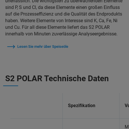
unerlässlich. Die wichtigsten zu überwachenden Elemente
sind P, S und Cl, da diese Elemente einen großen Einfluss
auf die Prozesseffizienz und die Qualität des Endprodukts
haben. Weitere Elemente von Interesse sind K, Ca, Fe, Ni
und Cu. Für all diese Elemente liefert das S2 POLAR
innerhalb von Minuten zuverlässige Analyseergebnisse.
Lesen Sie mehr über Speiseöle
S2 POLAR Technische Daten
Spezifikation
Vo
Ma