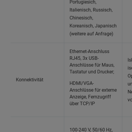
Portugiesich,
Italienisch, Russisch,
Chinesisch,
Koreanisch, Japanisch
(weitere auf Anfrage)
Ethernet-Anschluss
RJ45, 3x USB-
Is
Anschlüsse für Maus,
is
Tastatur und Drucker;
O
Konnektivität
HDMI/VGA-
u
Anschlüsse für externe
N
Anzeige, Fernzugriff
vo
über TCP/IP
100-240 V, 50/60 Hz,