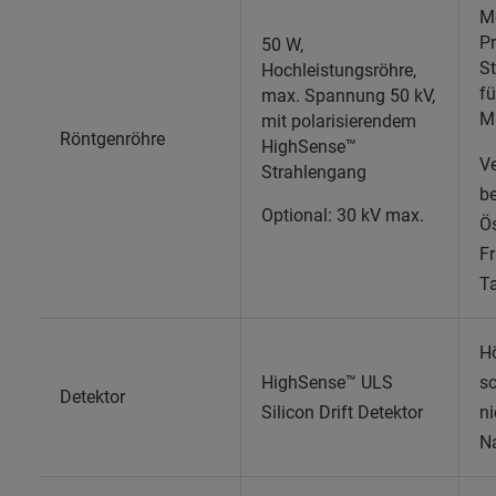
M
P
50 W,
St
Hochleistungsröhre,
f
max. Spannung 50 kV,
Ma
mit polarisierendem
Röntgenröhre
HighSense™
V
Strahlengang
be
Optional: 30 kV max.
Ös
Fr
T
Hö
HighSense™ ULS
sc
Detektor
Silicon Drift Detektor
ni
N