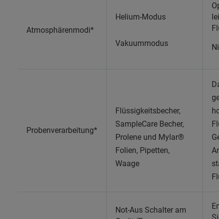
O
Helium-Modus
le
Fl
Atmosphärenmodi*
Vakuummodus
Ni
D
ge
Flüssigkeitsbecher,
h
SampleCare Becher,
Fl
Probenverarbeitung*
Prolene und Mylar®
Ge
Folien, Pipetten,
A
Waage
st
Fl
En
Not-Aus Schalter am
S