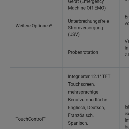
Gerät (Emergency
Machine Off EMO)
E
Unterbrechungsfreie
vo
Weitere Optionen*
Stromversorgung
(USV)
Ve
i
Probenrotation
z.
Integrierter 12.1‘‘ TFT
Touchscreen,
mehrsprachige
Benutzeroberfläche:
I
Englisch, Deutsch,
e
Französisch,
TouchControl™
In
Spanisch,
b