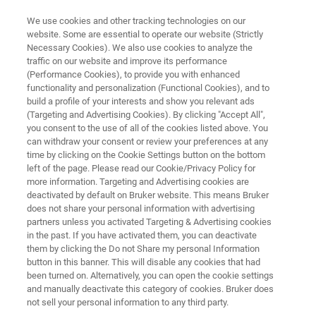
We use cookies and other tracking technologies on our
website. Some are essential to operate our website (Strictly
Necessary Cookies). We also use cookies to analyze the
traffic on our website and improve its performance
RÖNTGENFLUORESZENZANALYSE (RFA)
(Performance Cookies), to provide you with enhanced
S2 POLAR
functionality and personalization (Functional Cookies), and to
build a profile of your interests and show you relevant ads
(Targeting and Advertising Cookies). By clicking "Accept All",
you consent to the use of all of the cookies listed above. You
Energiedispersive Röntgenfluoreszenz (EDRFA)
can withdraw your consent or review your preferences at any
für die Petrochemieindustrie
time by clicking on the Cookie Settings button on the bottom
left of the page. Please read our Cookie/Privacy Policy for
more information. Targeting and Advertising cookies are
deactivated by default on Bruker website. This means Bruker
does not share your personal information with advertising
partners unless you activated Targeting & Advertising cookies
in the past. If you have activated them, you can deactivate
them by clicking the Do not Share my personal Information
button in this banner. This will disable any cookies that had
been turned on. Alternatively, you can open the cookie settings
and manually deactivate this category of cookies. Bruker does
not sell your personal information to any third party.