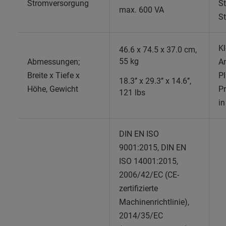
Stromversorgung
S
max. 600 VA
S
Kl
46.6 x 74.5 x 37.0 cm,
55 kg
Abmessungen;
A
Breite x Tiefe x
Pl
18.3’’ x 29.3’’ x 14.6’’,
Höhe, Gewicht
Pr
121 lbs
in
DIN EN ISO
9001:2015, DIN EN
ISO 14001:2015,
2006/42/EC (CE-
zertifizierte
Machinenrichtlinie),
2014/35/EC