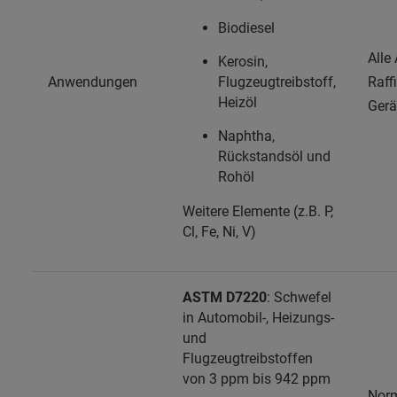
Biodiesel
Alle
Kerosin,
Anwendungen
Flugzeugtreibstoff,
Raff
Heizöl
Gerä
Naphtha,
Rückstandsöl und
Rohöl
Weitere Elemente (z.B. P,
Cl, Fe, Ni, V)
ASTM D7220
: Schwefel
in Automobil-, Heizungs-
und
Flugzeugtreibstoffen
von 3 ppm bis 942 ppm
Nor