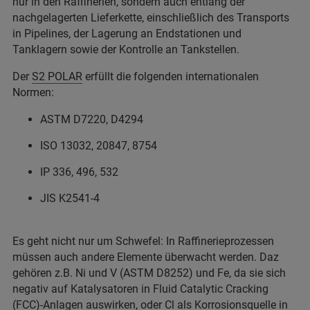
nur in den Raffinerien, sondern auch entlang der
nachgelagerten Lieferkette, einschließlich des Transports
in Pipelines, der Lagerung an Endstationen und
Tanklagern sowie der Kontrolle an Tankstellen.
Der
S2 POLAR
erfüllt die folgenden internationalen
Normen:
ASTM D7220, D4294
ISO 13032, 20847, 8754
IP 336, 496, 532
JIS K2541-4
Es geht nicht nur um Schwefel: In Raffinerieprozessen
müssen auch andere Elemente überwacht werden. Daz
gehören z.B. Ni und V (ASTM D8252) und Fe, da sie sich
negativ auf Katalysatoren in Fluid Catalytic Cracking
(FCC)-Anlagen auswirken, oder Cl als Korrosionsquelle in