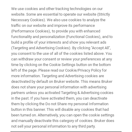
We use cookies and other tracking technologies on our
website. Some are essential to operate our website (Strictly
Necessary Cookies). We also use cookies to analyze the
traffic on our website and improve its performance
(Performance Cookies), to provide you with enhanced
functionality and personalization (Functional Cookies), and to
build a profile of your interests and show you relevant ads
S2 POLAR ANWENDUNGEN
(Targeting and Advertising Cookies). By clicking "Accept All",
Raffinerien – Von ultra-
you consent to the use of all of the cookies listed above. You
can withdraw your consent or review your preferences at any
schwefelarmem Diesel bis Rohöl
time by clicking on the Cookie Settings button on the bottom
left of the page. Please read our Cookie/Privacy Policy for
more information. Targeting and Advertising cookies are
deactivated by default on Bruker website. This means Bruker
does not share your personal information with advertising
partners unless you activated Targeting & Advertising cookies
in the past. If you have activated them, you can deactivate
them by clicking the Do not Share my personal Information
button in this banner. This will disable any cookies that had
been turned on. Alternatively, you can open the cookie settings
and manually deactivate this category of cookies. Bruker does
not sell your personal information to any third party.