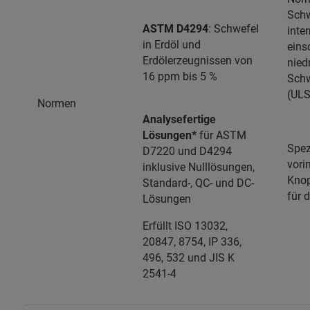
Schw
ASTM D4294
: Schwefel
inte
in Erdöl und
einsc
Erdölerzeugnissen von
nied
16 ppm bis 5 %
Sch
(ULS
Normen
Analysefertige
Lösungen*
für ASTM
Spez
D7220 und D4294
vorin
inklusive Nulllösungen,
Kno
Standard-, QC- und DC-
für 
Lösungen
Erfüllt ISO 13032,
20847, 8754, IP 336,
496, 532 und JIS K
2541-4