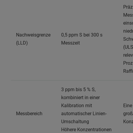
Präz
Mes
einsc
nied
Nachweisgrenze
0,5 ppm S bei 300 s
Schw
(LLD)
Messzeit
(ULS
relev
Proz
Raff
3 ppm bis 5 % S,
kombiniert in einer
Kalibration mit
Eine
Messbereich
automatischer Linien-
gro
Umschaltung
Konz
Höhere Konzentrationen